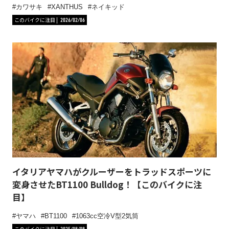
カワサキ
XANTHUS
ネイキッド
このバイクに注目
2026/02/06
イタリアヤマハがクルーザーをトラッドスポーツに
変身させたBT1100 Bulldog！【このバイクに注
目】
ヤマハ
BT1100
1063cc空冷V型2気筒
このバイクに注目
2025/08/08