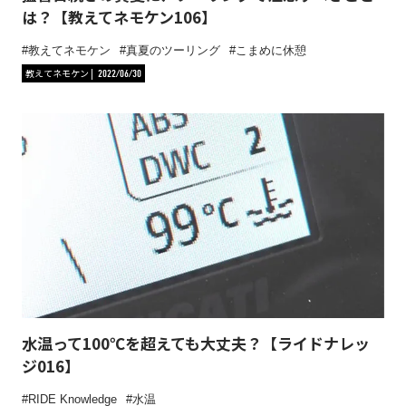
は？【教えてネモケン106】
教えてネモケン
真夏のツーリング
こまめに休憩
教えてネモケン
2022/06/30
水温って100℃を超えても大丈夫？【ライドナレッ
ジ016】
RIDE Knowledge
水温