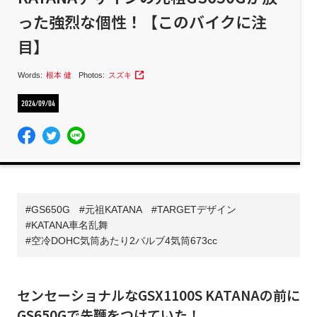
った強烈な個性！【このバイクに注
目】
Words:
根本 健
Photos:
スズキ
2024/09/04
GS650G
元祖KATANA
TARGETデザイン
KATANA車名乱舞
空冷DOHC気筒あたり2バルブ4気筒673cc
センセーショナルなGSX1100S KATANAの前に
GS650Gで先鞭をつけていた！