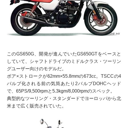
このGS650G、開発が進んでいたGS650GTをベースと
していて、シャフトドライブのミドルクラス・ツーリン
グユーザー向けのモデルだ。
ボア×ストロークが62mm×55.8mmの673cc。TSCCの4
バルブ化される前の気筒あたり2バルブDOHCヘッド
で、65PS/9,500rpmと5.3kgm/8,000rpmのスペック。
典型的なツーリング・スタンダードでヨーロッパから北
米まで広く販売されていた。