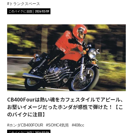
トランクスペース
このバイクに注目
2026/03/09
CB400Fourは熱い魂をカフェスタイルでアピール、
お堅いイメージだったホンダが感性で弾けた！【こ
のバイクに注目】
ホンダCB400FOUR
SOHC4気筒
408cc
このバイクに注目
2026/03/06