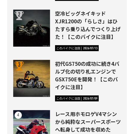
空冷ビッグネイキッド
XJR1200の「らしさ」はひ
たすら乗り込んでつくり上げ
た！【このバイクに注目】
このバイクに注目
2026/07/13
初代GS750の成功に続き4バ
ルブ化の切り札エンジンで
GSX750Eを開発！【このバ
イクに注目】
このバイクに注目
2026/07/09
レース用ホモロゲV4マシン
から純粋なスーパースポーツ
へ転身して成功を収めた