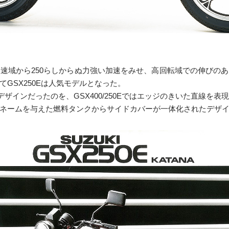
速域から250らしからぬ力強い加速をみせ、高回転域での伸びの
GSX250Eは人気モデルとなった。
たデザインだったのを、GSX400/250Eではエッジのきいた直線を
ニックネームを与えた燃料タンクからサイドカバーが一体化されたデザ