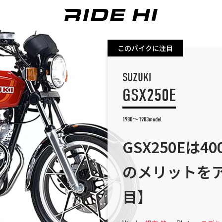
このバイクに注目
SUZUKI
GSX250E
1980～1983model
GSX250Eは
のメリットを
目】