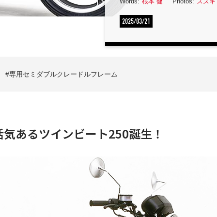
Words:
根本 健
Photos:
スズキ
2025/03/21
専用セミダブルクレードルフレーム
活気あるツインビート250誕生！