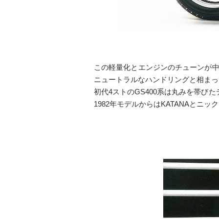
この軽量化とエンジンのチューンが中
ニュートラルなハンドリングと相まって
初代4ストのGS400系は丸みを帯び
1982年モデルからはKATANAと