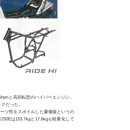
8,000rpmと高回転型のハイパーエンジン。
ックだった。
スポーツ性をスポイルした廉価版というの
Eは153.7kgと17.6kgも軽量化して