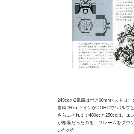
249ccの2気筒はボア60mm×ストローク
当時250ccツインがDOHCで4バ
さらにそれまで400ccと250cc
が相場だったのを、フレームをダウンチューブ
いたのだ。