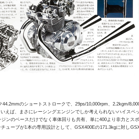
44.2mmのショートストロークで、29ps/10,000rpm、2.2kgm/
ルブといえば、まさにレーシングエンジンでしか考えられないハイスペ
は、エンジンのベースだけでなく車体回りも共有、単に400より非力と
が1本の専用設計として、GSX400Eの171.3kgに対しGSX250