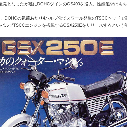
最後発となったが遂にDOHCツインのGS400を投入、性能追求は
で、DOHCの気筒あたり4バルブ化でスワール発生のTSCCヘッド
4バルブTSCCエンジンを搭載するGSX250Eをリリースするとい