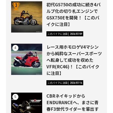
初代GS750の成功に続き4バ
ルブ化の切り札エンジンで
GSX750Eを開発！【このバ
イクに注目】
このバイクに注目
2026/07/09
レース用ホモロゲV4マシン
から純粋なスーパースポーツ
へ転身して成功を収めた
VFR(RC46)！【このバイク
に注目】
このバイクに注目
2026/07/14
CBRネイキッドから
ENDURANCEへ、まさに青
春F3世代ライダーを輩出す