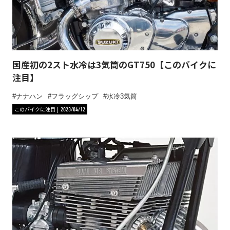
国産初の2スト水冷は3気筒のGT750【このバイクに
注目】
ナナハン
フラッグシップ
水冷3気筒
このバイクに注目
2023/04/12