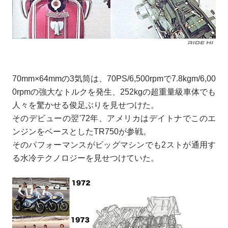
70mm×64mmの3気筒は、70PS/6,500rpmで7.8kgm/6,00
0rpmの強大なトルクを発生、252kgの超重量級車体でも
人々を驚かせる俊足ぶりを見せつけた。
そのデビューの翌'72年、アメリカはデイトナでこのエ
ンジンをベースとしたTR750が参戦。
そのパフォーマンスがビッグマシンでも2ストが通用す
る水冷テクノロジーを見せつけていた。