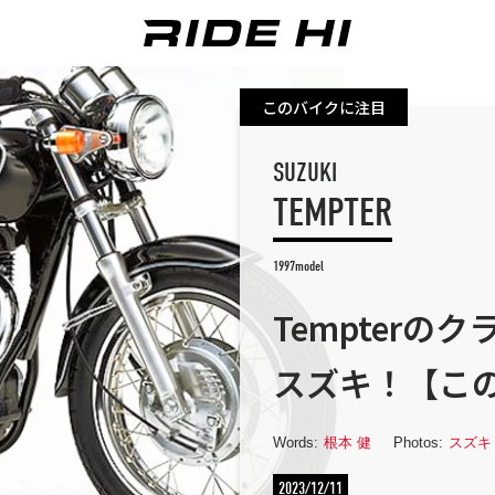
このバイクに注目
SUZUKI
TEMPTER
1997model
Tempter
スズキ！【こ
Words:
根本 健
Photos:
スズキ
2023/12/11