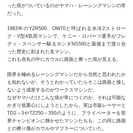
った痕がついているのがヤマハ・レーシングマシンの常
だった。
1983年のYZR500、OW70と呼ばれる水冷2ストロー
ク・V型4気筒マシンで、ケニー・ロバーツ選手がフレ
ディ・スペンサー駆るホンダNS500と最後まで渡り合
った歴史に刻まれた名マシン。
これも赤丸の中にカウルに路面と擦った痕が見える。
限界を極めるレーシングマシンだから当然と思われたか
も知れないが、そうとわかっていたらそこは路面と接し
ないよう成形するのがワークスマシンだ。
なぜヤマハだけこんな痕が常につくのか、それは可能な
かぎり低重心にしようとしたから。実は市販レーサーと
TD2～3やTZ250～350のように、プライベーターを世
界チャンピオンに輝かせたマシンたちも、この同じ路面
との擦り傷がカウルやマフラーについていた。