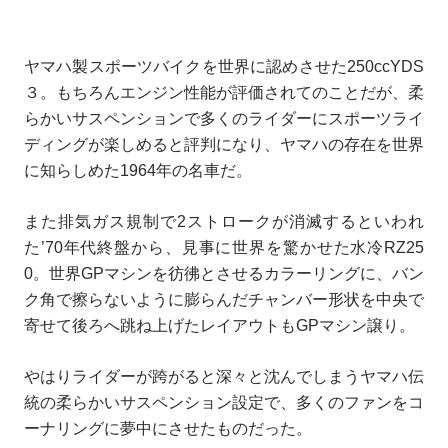
ヤマハ製スポーツバイクを世界に認めさせた250ccYDS
３。もちろんエンジン性能が評価されてのことだが、柔
らかいサスペンションで多くのライダーにスポーツライ
ディングが楽しめると評判になり、ヤマハの存在を世界
に知らしめた1964年の名車だ。
また排気ガス規制で2ストロークが消滅するといわれ
た’70年代終盤から、見事に世界を驚かせた水冷RZ25
0。世界GPマシンを彷彿とさせるカラーリングに、バン
ク角で擦らないように膨らんだチャンバー形状を中央で
寄せて後ろへ跳ね上げたレイアウトもGPマシン譲り。
やはりライダーが跨がると深々と沈んでしまうヤマハ伝
統の柔らかいサスペンション設定で、多くのファンをコ
ーナリングに夢中にさせたものだった。