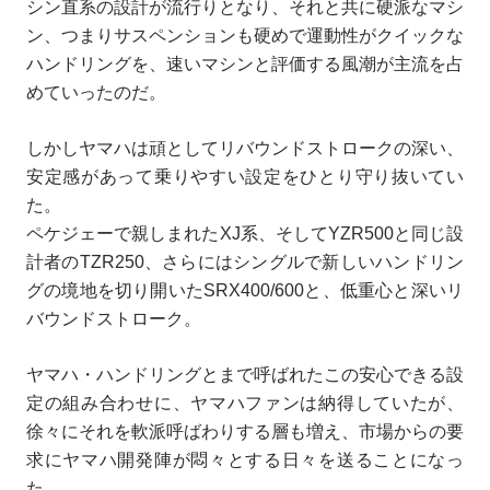
シン直系の設計が流行りとなり、それと共に硬派なマシ
ン、つまりサスペンションも硬めで運動性がクイックな
ハンドリングを、速いマシンと評価する風潮が主流を占
めていったのだ。
しかしヤマハは頑としてリバウンドストロークの深い、
安定感があって乗りやすい設定をひとり守り抜いてい
た。
ペケジェーで親しまれたXJ系、そしてYZR500と同じ設
計者のTZR250、さらにはシングルで新しいハンドリン
グの境地を切り開いたSRX400/600と、低重心と深いリ
バウンドストローク。
ヤマハ・ハンドリングとまで呼ばれたこの安心できる設
定の組み合わせに、ヤマハファンは納得していたが、
徐々にそれを軟派呼ばわりする層も増え、市場からの要
求にヤマハ開発陣が悶々とする日々を送ることになっ
た。