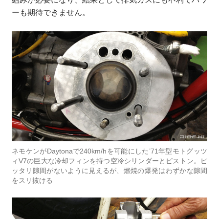
ーも期待できません。
ネモケンがDaytonaで240km/hを可能にした’71年型モトグッツ
ィV7の巨大な冷却フィンを持つ空冷シリンダーとピストン。ピ
ッタリ隙間がないように見えるが、燃焼の爆発はわずかな隙間
をスリ抜ける