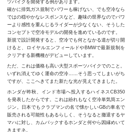
ツバイクを開発する例があります。
確かに排気ガス規制でパワーも稼げない、でも空冷なら
ではの穏やかなレスポンスなど、趣味の世界なのでパワ
ーより感性を重んじるライダーが少なくない、そうした
コンセプトで空冷モデルの開発を進めているのです。
新規で設計開発すると、空冷でも何となかる道が切り開
けると、ロイヤルエンフィールドやBMWで最新規制を
クリアする新機種がデビューしています。
ただ、これは価格も高い大型スポーツバイクでのこと。
いずれ消えてゆく運命の空冷……そう思ってしまいがち
ですが、ここへきてまた新たな光が見えてきました。
ホンダが昨秋、インド市場へ投入するハイネスCB350
を発表したからです。これは紛れもなく空冷単気筒エン
ジン。日本でもクラブマンの名で懐かしいGBの車名で
販売される可能性もあるらしく、そうなると撤退するヤ
マハに対し、カムバックするホンダと何やら因縁めいて
きますネ。