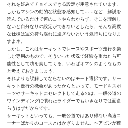
それを好みでチョイスできる設定が用意されています。
しかもマシンの動的な状態を感知して……など、解説を
読んでいるだけで何のコトやらわからず、そこを理解し
ないと自分なりの設定ができないとしたら、そんな高度
な仕様は宝の持ち腐れに過ぎないという気持ちになりま
すよネ。
しかし、これはサーキットでレースやスポーツ走行を楽
しむ専用のもので、そういった状況で経験を重ねたら可
能性として功を奏してくる、いわばオマケのようなもの
と考えておきましょう。
それよりも誤解してならないのはモード選択です。サー
キット走行の機会があったからといって、モードをスポ
ーツやサーキットにセレクトして走るのは、一般公道の
ワインディングに慣れたライダーでもいきなりでは面食
らうはずだからです。
サーキットといっても、一般公道ではあり得ない高速コ
ーナーばかりのコースとはかぎりません。ヘアピンが連