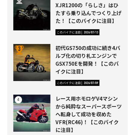
XJR1200の「らしさ」はひ
たすら乗り込んでつくり上げ
た！【このバイクに注目】
このバイクに注目
2026/07/13
初代GS750の成功に続き4バ
ルブ化の切り札エンジンで
GSX750Eを開発！【このバ
イクに注目】
このバイクに注目
2026/07/09
レース用ホモロゲV4マシン
から純粋なスーパースポーツ
へ転身して成功を収めた
VFR(RC46)！【このバイク
に注目】