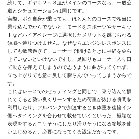
続して、ギヤも２～３速がメインのコースなら、一般公
道とシチュエーションは同じです。
実際、ボク自身が乗っても、ほとんどのコースで相当に
乗り込んでからでないと、モードをスポーツやサーキッ
トなどハイアベレージに選択したメリットを感じられる
領域へ辿りつけません。なぜならエンジンレスポンスに
しても敏感過ぎて、コーナーで開けるときに神経を尖ら
せていないといけないですし、足回りもコーナー入り口
で動きを抑えてしまうので思うように曲がってくれず、
立ち上がりでも意に反して膨らんでいってしまうからで
す。
これはレースでのセッティングと同じで、乗り込んで慣
れてくると勢い良くリーンするため荷重が抜ける瞬間を
利用したり、フルバンクで加速するとき体重を後輪イン
側へタイミングを合わせて載せていくといった、極端な
表現をするとコケそうにしたり滑りそうになる領域を使
いはじめると、必要になってくる設定だからです。