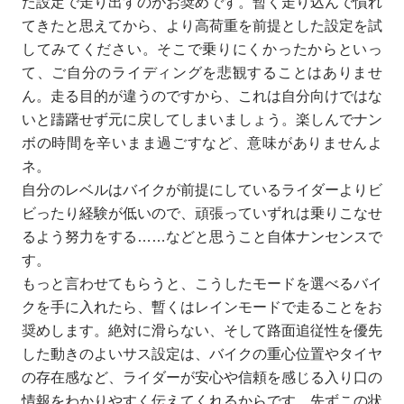
た設定で走り出すのがお奨めです。暫く走り込んで慣れ
てきたと思えてから、より高荷重を前提とした設定を試
してみてください。そこで乗りにくかったからといっ
て、ご自分のライディングを悲観することはありませ
ん。走る目的が違うのですから、これは自分向けではな
いと躊躇せず元に戻してしまいましょう。楽しんでナン
ボの時間を辛いまま過ごすなど、意味がありませんよ
ネ。
自分のレベルはバイクが前提にしているライダーよりビ
ビったり経験が低いので、頑張っていずれは乗りこなせ
るよう努力をする……などと思うこと自体ナンセンスで
す。
もっと言わせてもらうと、こうしたモードを選べるバイ
クを手に入れたら、暫くはレインモードで走ることをお
奨めします。絶対に滑らない、そして路面追従性を優先
した動きのよいサス設定は、バイクの重心位置やタイヤ
の存在感など、ライダーが安心や信頼を感じる入り口の
情報をわかりやすく伝えてくれるからです。先ずこの状