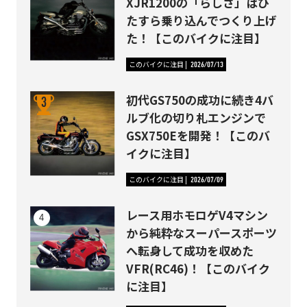
XJR1200の「らしさ」はひ
たすら乗り込んでつくり上げ
た！【このバイクに注目】
このバイクに注目
2026/07/13
初代GS750の成功に続き4バ
ルブ化の切り札エンジンで
GSX750Eを開発！【このバ
イクに注目】
このバイクに注目
2026/07/09
レース用ホモロゲV4マシン
から純粋なスーパースポーツ
へ転身して成功を収めた
VFR(RC46)！【このバイク
に注目】