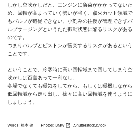
しかし空吹かしだと、エンジンに負荷がかかってないた
め、回転が高まっていく勢いが強く、点火カット領域で
もバルブが追従できない、小刻みの往復が管理できずバ
ルブサージングというただ振動状態に陥るリスクがある
のです。
つまりバルブとピストンが衝突するリスクがあるという
ことです。
ということで、冷寒時に高い回転域まで回してしまう空
吹かしは百害あって一利なし。
冬場でなくても暖気をしてから、もしくは暖機しながら
低回転域から走り出し、徐々に高い回転域を使うように
しましょう。
Words:
根本 健
Photos:
BMW
,
Shutterstock
,
iStock