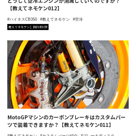
どうして空冷エンジンが消滅していくのですか？
【教えてネモケン012】
ハイネスCB350
教えてネモケン
空冷
教えてネモケン
2021/01/29
MotoGPマシンのカーボンブレーキはカスタムパー
ツで装着できますか？【教えてネモケン011】
教えてネモケン
カスタムパーツ紹介
ブレーキディスク