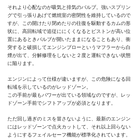
それより心配なのが吸気と排気のバルブ。強いスプリン
グで引っ張りあげて燃焼室の密閉性を維持しているので
すが、この開けたり閉めたりの往復を駆動するカムの形
状に、高回転域で追従ににくくなるとピストンが高い位
置にあるときバルブが開いたままになることもあり、衝
突すると破損してエンジンブローというマフラーから白
煙が出て、分解修理をしないと２度と運転できない状態
に陥ります。
エンジンによって仕様が違いますが、この危険になる回
転域を示しているのがレッドゾーン。
この手前が最もパワーが出ている領域なのですが、レッ
ドゾーン手前でシフトアップが必須となります。
ただ回し過ぎのミスを冒さないように、最新のエンジン
にはレッドゾーンで点火カットして、それ以上回らない
ようにするフェイルセーフ機能が標準化されています。