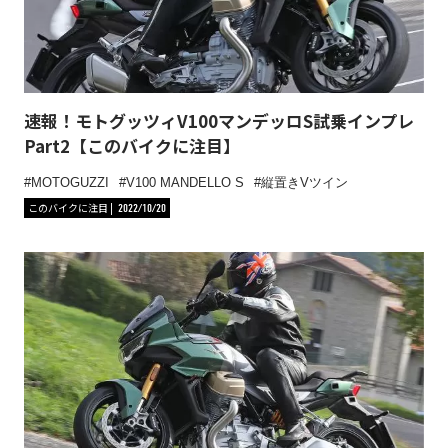
速報！モトグッツィV100マンデッロS試乗インプレ
Part2【このバイクに注目】
MOTOGUZZI
V100 MANDELLO S
縦置きVツイン
このバイクに注目
2022/10/20