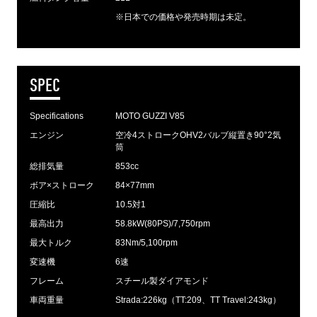
※日本での価格や発売時期は未定。
SPEC
Specifications
MOTO GUZZI V85
エンジン
空冷4ストロークOHV2バルブ縦置き90°2気
筒
総排気量
853cc
ボア×ストローク
84×77mm
圧縮比
10.5対1
最高出力
58.8kW(80PS)/7,750rpm
最大トルク
83Nm/5,100rpm
変速機
6速
フレーム
スチール製ダイアモンド
車両重量
Strada:226kg（TT:209、TT Travel:243kg）