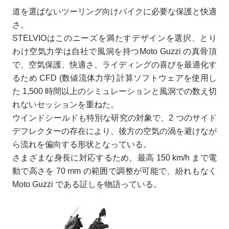
道を選ばないツーリング向けバイクに必要な保護と快適
さ。
STELVIOはこのニーズを満たすデザインを選択、とり
わけ空気力学は自社で風洞を持つMoto Guzzi の真骨頂
で、空気保護、快適さ、ライディングの喜びを最適化す
るため CFD (数値流体力学) 計算ソフトウェアを使用し
た 1,500 時間以上のシミュレーションと風洞での数え切
れないセッションを重ねた。
ウインドシールドも特別な研究の対象で、2 つのサイド
デフレクターの存在により、後方の空気の渦を避けなが
ら流れを偏向する形状となっている。
さまざまな身長に対応するため、最高 150 km/h まで電
動で高さを 70 mm の範囲で調整が可能で、紛れもなく
Moto Guzzi である証しを物語っている。