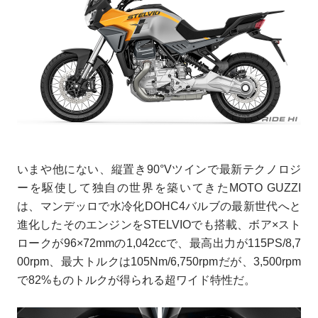
いまや他にない、縦置き90°Vツインで最新テクノロジ
ーを駆使して独自の世界を築いてきたMOTO GUZZI
は、マンデッロで水冷化DOHC4バルブの最新世代へと
進化したそのエンジンをSTELVIOでも搭載、ボア×スト
ロークが96×72mmの1,042ccで、最高出力が115PS/8,7
00rpm、最大トルクは105Nm/6,750rpmだが、3,500rpm
で82%ものトルクが得られる超ワイド特性だ。