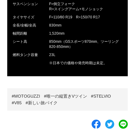
サスペンション
F=倒立フォーク
R=スイングアーム+モノショック
タイヤサイズ
F=110/80 R19 R=150/70 R17
全長/全幅/全高
830mm
軸間距離
1,520mm
シート高
850mm（GSスポーツ870mm、ツーリング
820-850mm）
燃料タンク容量
23L
※日本での価格や発売時期は未定。
MOTOGUZZI
唯一の縦置きVツイン
STELVIO
V85
新しい旅バイク