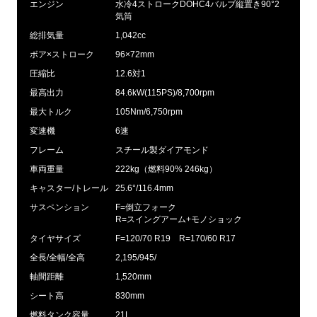
エンジン
水冷4ストロークDOHC4バルブ縦置き90°2
気筒
総排気量
1,042cc
ボア×ストローク
96×72mm
圧縮比
12.6対1
最高出力
84.6kW(115PS)/8,700rpm
最大トルク
105Nm/6,750rpm
変速機
6速
フレーム
スチール製ダイアモンド
車両重量
222kg（燃料90% 246kg）
キャスター/トレール
25.6°/116.4mm
サスペンション
F=倒立フォーク
R=スイングアーム+モノショック
タイヤサイズ
F=120/70 R19 R=170/60 R17
全長/全幅/全高
2,195/945/
軸間距離
1,520mm
シート高
830mm
燃料タンク容量
21L