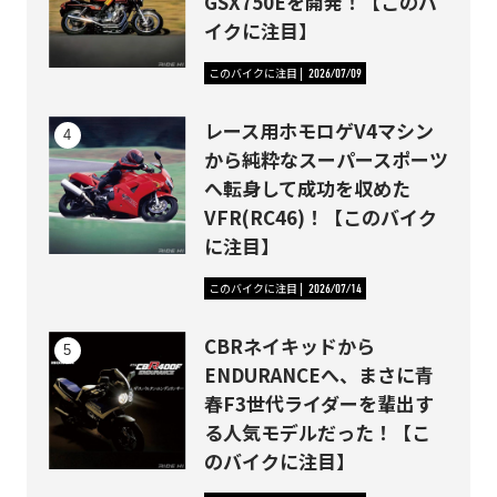
GSX750Eを開発！【このバ
イクに注目】
このバイクに注目
2026/07/09
レース用ホモロゲV4マシン
から純粋なスーパースポーツ
へ転身して成功を収めた
VFR(RC46)！【このバイク
に注目】
このバイクに注目
2026/07/14
CBRネイキッドから
ENDURANCEへ、まさに青
春F3世代ライダーを輩出す
る人気モデルだった！【こ
のバイクに注目】