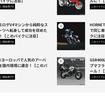
バイクに注目】
ルに！【
このバイク
2026/07/13
モロゲV4マシンから純粋なス
HORNE
ーツへ転身して成功を収めた
で同じ車
46)！【このバイクに注目】
クに注目
このバイク
2026/07/14
1はヨーロッパで人気のアーバ
GSR4
を国内環境に適合！【このバ
プマフラ
】
ール！【
このバイク
2026/07/17