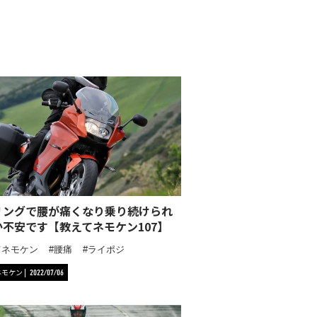
リングで腰が痛くなり乗り続けられ
か不安です【教えてネモケン107】
てネモケン
腰痛
ライポジ
ネモケン
2022/07/06