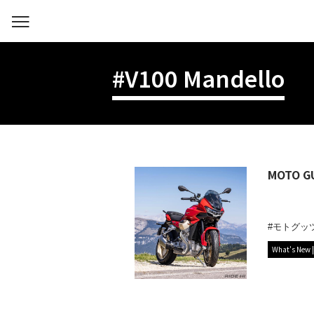
#V100 Mandello
MOTO
モトグッ
What's New