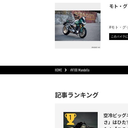
モト・グッ
モト・グ
このバイクに
HOME
#V100 Mandello
記事ランキング
空冷ビッグネ
さ」はひた