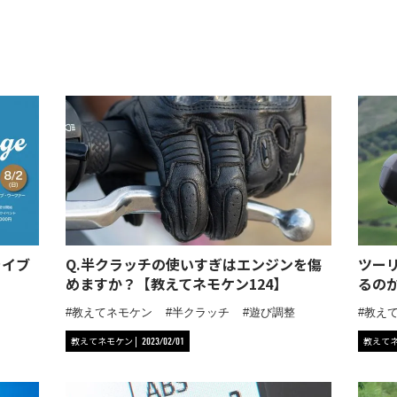
ライブ
Q.半クラッチの使いすぎはエンジンを傷
ツー
めますか？【教えてネモケン124】
るの
教えてネモケン
半クラッチ
遊び調整
教え
教えてネモケン
教えて
2023/02/01