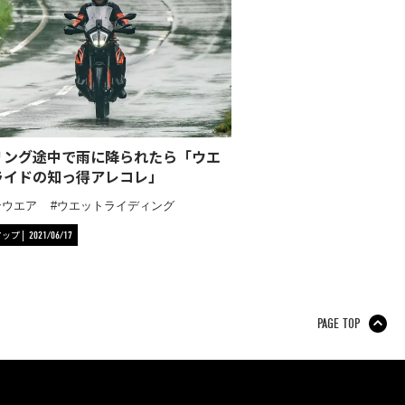
リング途中で雨に降られたら「ウエ
ライドの知っ得アレコレ」
ンウエア
ウエットライディング
アップ
2021/06/17
PAGE TOP