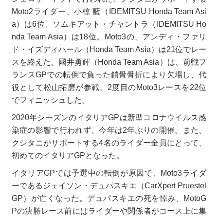
Moto2ライダー、小椋 藍（IDEMITSU Honda Team Asi
a）は6位、ソムキアット・チャントラ（IDEMITSU Ho
nda Team Asia）は18位。Moto3の、アンディ・ファリ
ド・イズディハール（Honda Team Asia）は21位でレー
スを終えた。國井勇輝（Honda Team Asia）は、前戦フ
ランスGPでの転倒で負った鎖骨骨折により欠場し、代
役として松山拓磨が参戦。2度目のMoto3レースを22位
でフィニッシュした。
2020年シーズンのイタリアGPは新型コロナウイルス感
染症の影響で行われず、今年は2年ぶりの開催。また、
クシタニがサポートする4名のライダー全員にとって、
初めてのイタリアGPとなった。
イタリアGPでは予選中の転倒が原因で、Moto3ライダ
ーであるジェイソン・デュパスキエ（CarXpert Pruestel
GP）が亡くなった。デュパスキエの死を悼み、MotoG
Pの決勝レース前にはライダーや関係者がコース上に集