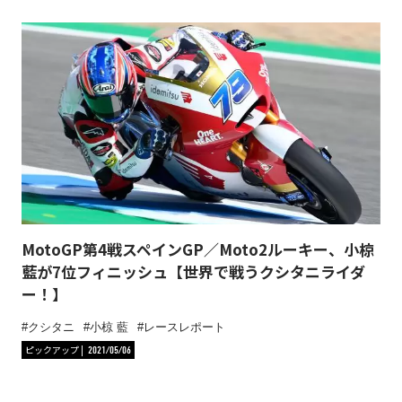
MotoGP第4戦スペインGP／Moto2ルーキー、小椋
藍が7位フィニッシュ【世界で戦うクシタニライダ
ー！】
クシタニ
小椋 藍
レースレポート
ピックアップ
2021/05/06