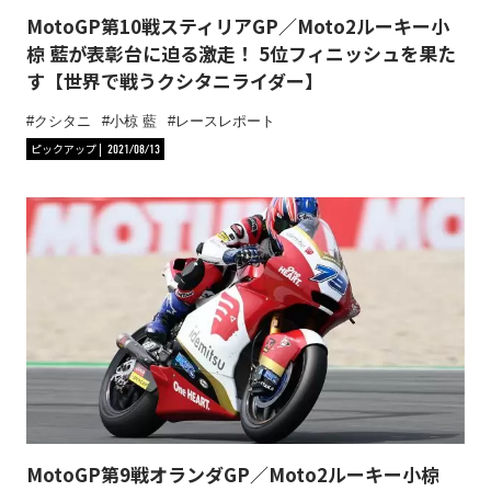
MotoGP第10戦スティリアGP／Moto2ルーキー小
椋 藍が表彰台に迫る激走！ 5位フィニッシュを果た
す【世界で戦うクシタニライダー】
クシタニ
小椋 藍
レースレポート
ピックアップ
2021/08/13
MotoGP第9戦オランダGP／Moto2ルーキー小椋