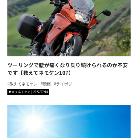
ツーリングで腰が痛くなり乗り続けられるのか不安
です【教えてネモケン107】
教えてネモケン
腰痛
ライポジ
教えてネモケン
2022/07/06