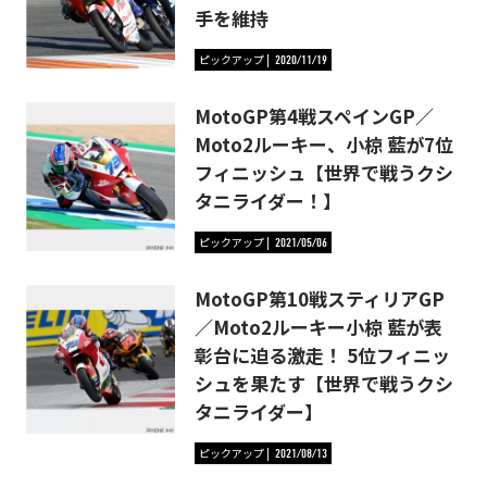
手を維持
ピックアップ
2020/11/19
MotoGP第4戦スペインGP／
Moto2ルーキー、小椋 藍が7位
フィニッシュ【世界で戦うクシ
タニライダー！】
ピックアップ
2021/05/06
MotoGP第10戦スティリアGP
／Moto2ルーキー小椋 藍が表
彰台に迫る激走！ 5位フィニッ
シュを果たす【世界で戦うクシ
タニライダー】
ピックアップ
2021/08/13