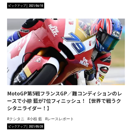
ピックアップ
2021/06/10
MotoGP第5戦フランスGP／難コンディションのレ
ースで小椋 藍が7位フィニッシュ！【世界で戦うク
シタニライダー！】
クシタニ
小椋 藍
レースレポート
ピックアップ
2021/05/20