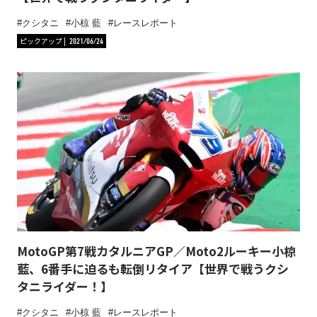
クシタニ
小椋 藍
レースレポート
ピックアップ
2021/06/24
MotoGP第7戦カタルニアGP／Moto2ルーキー小椋
藍、6番手に迫るも転倒リタイア【世界で戦うクシ
タニライダー！】
クシタニ
小椋 藍
レースレポート