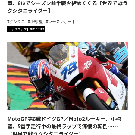
藍、6位でシーズン前半戦を締めくくる【世界で戦う
クシタニライダー】
クシタニ
小椋 藍
レースレポート
ピックアップ
2021/07/02
MotoGP第8戦ドイツGP／Moto2ルーキー、小椋
藍、5番手走行中の最終ラップで痛恨の転倒……
【世界で戦うクシタニライダー】