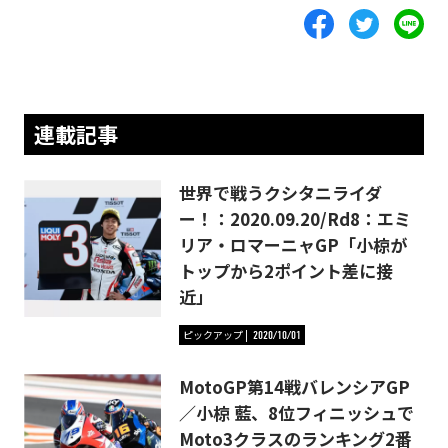
連載記事
世界で戦うクシタニライダ
ー！：2020.09.20/Rd8：エミ
リア・ロマーニャGP「小椋が
トップから2ポイント差に接
近」
ピックアップ
2020/10/01
MotoGP第14戦バレンシアGP
／小椋 藍、8位フィニッシュで
Moto3クラスのランキング2番