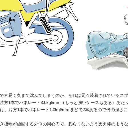
で容易く奥まで沈んでしまうのか、それは元々装着されているス
方1本でバネレート3.0kgf/mm（もっと強いケースもある）あ
、片方1本でバネレート1.0kgf/mmほどで2本あるので倍の強さ
き後輪が旋回する外側の同心円で、膨らまないよう支え棒のよう