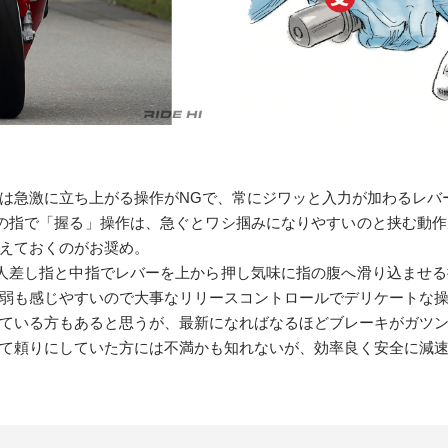
は急激に立ち上がる操作がNGで、常にジワッと入力が加わるレバ
の指で「握る」操作は、急ぐとワシ掴みになりやすいのと挟む動
えておくのがお奨め。
人差し指と中指でレバーを上から押し気味に指の腹へ滑り込ませ
弱も感じやすいので大事なリリースコントロールでデリケートな
ている方もあると思うが、最新になればなるほどブレーキがガツ
て頼りにしていた方には不満かも知れないが、効率良く安全に減