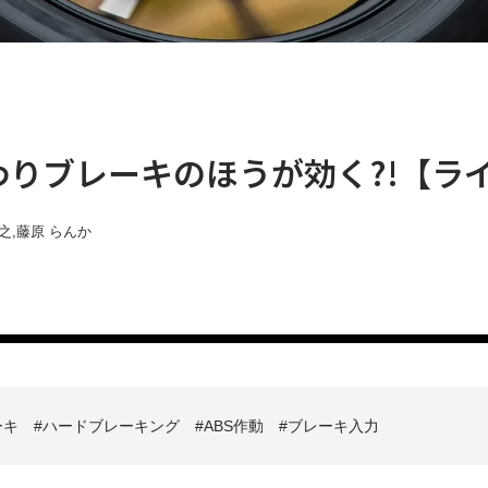
わりブレーキのほうが効く?!【ライ
之
,
藤原 らんか
ーキ
ハードブレーキング
ABS作動
ブレーキ入力