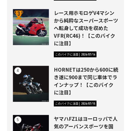
レース用ホモロゲV4マシン
から純粋なスーパースポーツ
へ転身して成功を収めた
VFR(RC46)！【このバイク
に注目】
このバイクに注目
2026/07/14
HORNETは250から600に続
き遂に900まで同じ車体でラ
インナップ！【このバイク
に注目】
このバイクに注目
2026/07/15
ヤマハFZ1はヨーロッパで人
気のアーバンスポーツを国