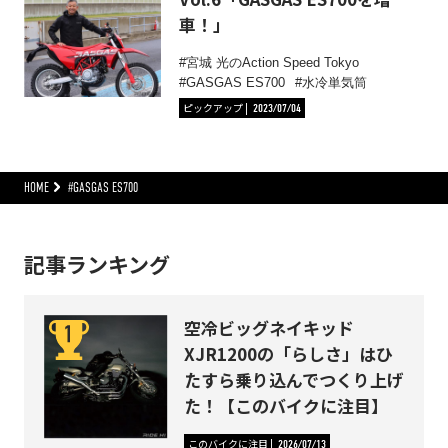
車！」
宮城 光のAction Speed Tokyo
GASGAS ES700
水冷単気筒
ピックアップ
2023/07/04
HOME
#GASGAS ES700
記事ランキング
空冷ビッグネイキッド
XJR1200の「らしさ」はひ
たすら乗り込んでつくり上げ
た！【このバイクに注目】
このバイクに注目
2026/07/13