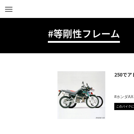
#等剛性フレーム
250で
ホンダAX-
このバイクに