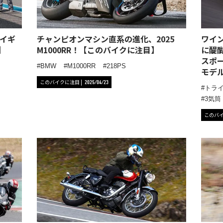
イギ
チャンピオンマシン直系の進化、2025
ワイ
】
M1000RR！【このバイクに注目】
に醍
スポーツ
BMW
M1000RR
218PS
モデ
このバイクに注目
2025/04/23
トラ
3気筒
このバ