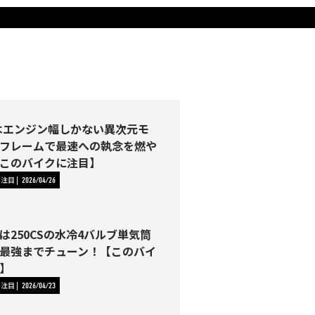
2Rはエンジン幅しかない異次元モ
フレームで最速への執念を燃や
このバイクに注目】
に注目
2026/04/26
は250CSの水冷4バルブ単気筒
最強までチューン！【このバイ
】
に注目
2026/04/23