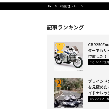
HOME
#等剛性フレーム
記事ランキング
CBR250
ターでもサ
位置した！
このバイクに注目
ブラインド
を見極めた
イドナレッジ
ピックアップ
20