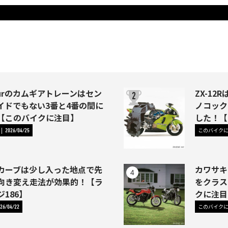
Fourのカムギアトレーンはセン
ZX-1
イドでもない3番と4番の間に
ノコック
【このバイクに注目】
した！【
このバイク
2026/04/25
カーブは少し入った地点で先
カワサキ
向き変え走法が効果的！【ラ
をクラス
186】
クに注目
このバイク
26/04/22