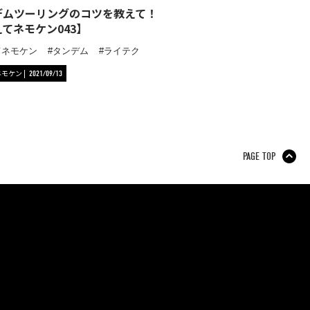
デムツーリングのコツを教えて！
てネモケン043】
てネモケン
タンデム
ライテク
ネモケン
2021/09/13
PAGE TOP