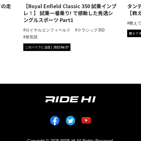
ての走
【Royal Enfield Classic 350 試乗インプ
タン
レ！】 試乗一番乗り! で感動した秀逸シ
【教え
ングルスポーツ Part1
教え
ロイヤルエンフィールド
クラシック350
教えて
単気筒
このバイクに注目
2022/04/27
Copyright © 2026 RIDE HI All Rights Reserved.