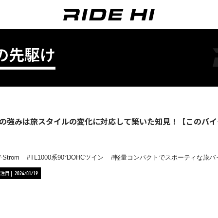
の先駆け
romの強みは旅スタイルの変化に対応して築いた知見！【このバ
-Strom
TL1000系90°DOHCツイン
軽量コンパクトでスポーティな旅バ
注目
2024/01/19