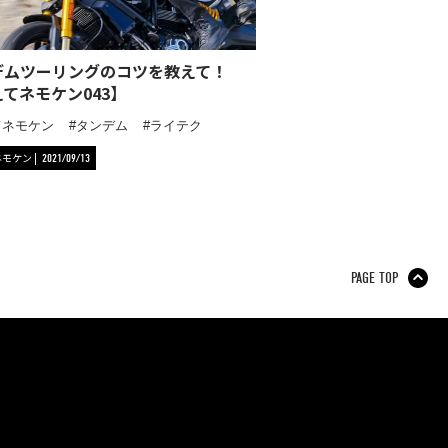
デムツーリングのコツを教えて！
てネモケン043】
てネモケン
タンデム
ライテク
ネモケン
2021/09/13
PAGE TOP