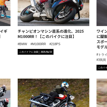
イギ
チャンピオンマシン直系の進化、2025
ワイ
】
M1000RR！【このバイクに注目】
に醍
スポーツ
BMW
M1000RR
218PS
モデ
このバイクに注目
2025/04/23
トラ
3気筒
このバ