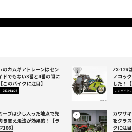
Fourのカムギアトレーンはセン
ZX-1
イドでもない3番と4番の間に
ノコック
【このバイクに注目】
した！【
このバイク
2026/04/25
カーブは少し入った地点で先
カワサキ
向き変え走法が効果的！【ラ
をクラス
186】
クに注目