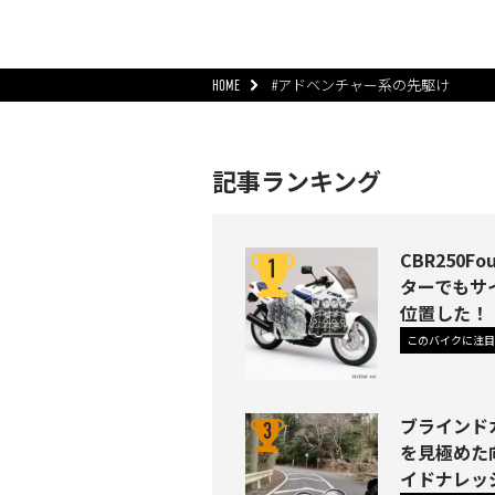
HOME
#アドベンチャー系の先駆け
記事ランキング
CBR250
ターでもサ
位置した！
このバイクに注目
ブラインド
を見極めた
イドナレッジ