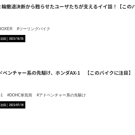
２輪撤退決断から甦らせたユーザたちが支えるイイ話！【この
BOXER
ツーリングバイク
注目
2023/10/25
アドベンチャー系の先駆け、ホンダAX-1 【このバイクに注目】
1
DOHC単気筒
アドベンチャー系の先駆け
注目
2023/07/18