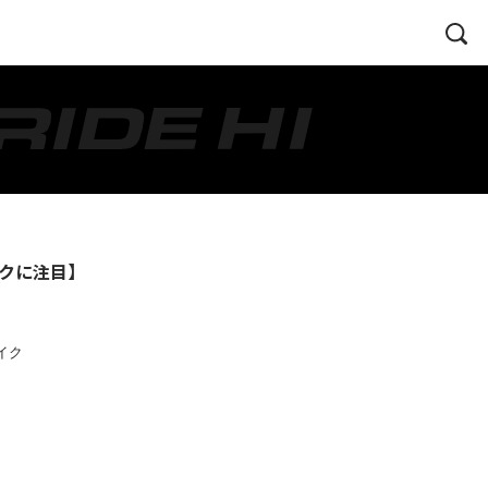
イクに注目】
イク