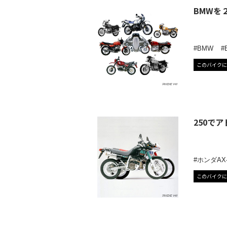
BMWを
BMW
このバイクに
250で
ホンダAX-
このバイクに