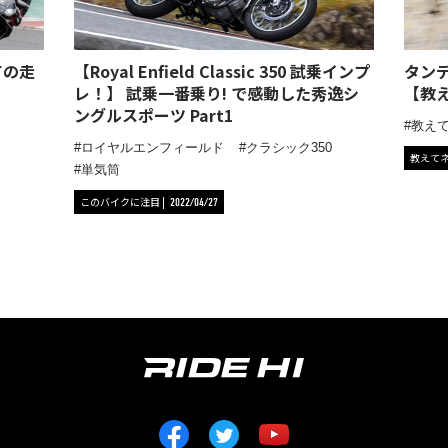
ての走
【Royal Enfield Classic 350 試乗インプ
タン
レ！】 試乗一番乗り! で感動した秀逸シ
【教え
ングルスポーツ Part1
教え
ロイヤルエンフィールド
クラシック350
教えて
単気筒
このバイクに注目
2022/04/27