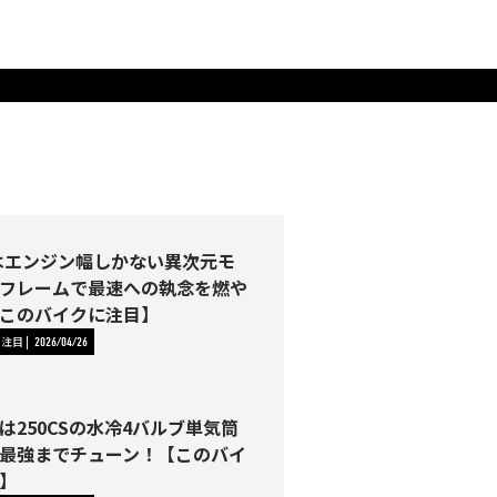
2Rはエンジン幅しかない異次元モ
フレームで最速への執念を燃や
このバイクに注目】
に注目
2026/04/26
は250CSの水冷4バルブ単気筒
最強までチューン！【このバイ
】