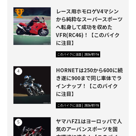
レース用ホモロゲV4マシン
から純粋なスーパースポーツ
へ転身して成功を収めた
VFR(RC46)！【このバイク
に注目】
このバイクに注目
2026/07/14
HORNETは250から600に続
き遂に900まで同じ車体でラ
インナップ！【このバイク
に注目】
このバイクに注目
2026/07/15
ヤマハFZ1はヨーロッパで人
気のアーバンスポーツを国