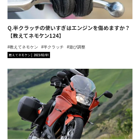
Q.半クラッチの使いすぎはエンジンを傷めますか？
【教えてネモケン124】
教えてネモケン
半クラッチ
遊び調整
教えてネモケン
2023/02/01