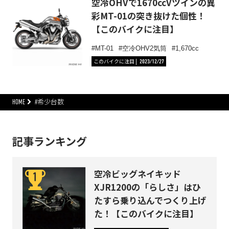
空冷OHVで1670ccVツインの異
彩MT-01の突き抜けた個性！
【このバイクに注目】
MT-01
空冷OHV2気筒
1,670cc
このバイクに注目
2023/12/27
HOME
#希少台数
記事ランキング
空冷ビッグネイキッド
XJR1200の「らしさ」はひ
たすら乗り込んでつくり上げ
た！【このバイクに注目】