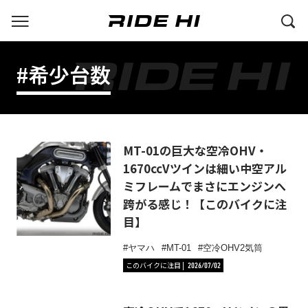
#希少台数
MT-01の巨大な空冷OHV・
1670ccVツインは細い中空アル
ミフレームでまさにエンジンへ
跨がる感じ！【このバイクに注
目】
ヤマハ
MT-01
空冷OHV2気筒
このバイクに注目
2026/07/02