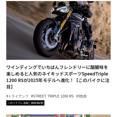
ワインディングでいちばんフレンドリーに醍醐味を
楽しめると人気のネイキッドスポーツSpeedTriple
1200 RSが2025年モデルへ進化！【このバイクに注
目】
トライアンフ
STREET TRIPLE 1200 RS
3気筒
このバイクに注目
2025/04/03