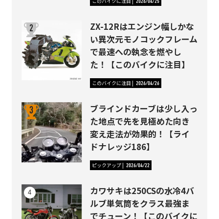
このバイクに注目
2026/04/25
ZX-12Rはエンジン幅しかな
い異次元モノコックフレーム
で最速への執念を燃やし
た！【このバイクに注目】
このバイクに注目
2026/04/26
ブラインドカーブは少し入っ
た地点で先を見極めた向き
変え走法が効果的！【ライ
ドナレッジ186】
ピックアップ
2026/04/22
カワサキは250CSの水冷4バ
ルブ単気筒をクラス最強ま
でチューン！【このバイクに