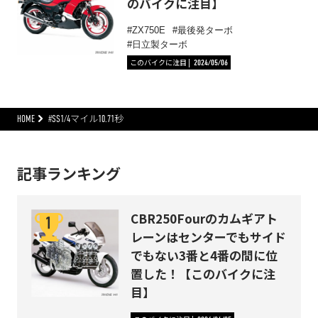
のバイクに注目】
ZX750E
最後発ターボ
日立製ターボ
このバイクに注目
2024/05/06
HOME
#SS1/4マイル10.71秒
記事ランキング
CBR250Fourのカムギアト
レーンはセンターでもサイド
でもない3番と4番の間に位
置した！【このバイクに注
目】