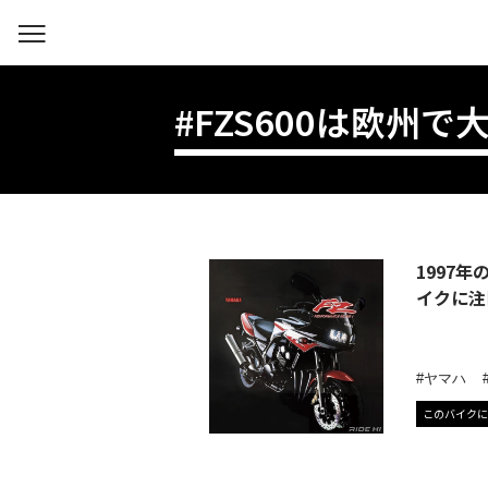
#FZS600は欧州で
1997
イクに注
ヤマハ
このバイクに