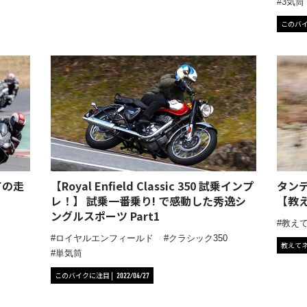
3気筒
このバ
ての走
【Royal Enfield Classic 350 試乗インプ
タン
レ！】 試乗一番乗り! で感動した秀逸シ
【教え
ングルスポーツ Part1
教え
ロイヤルエンフィールド
クラシック350
教えて
単気筒
このバイクに注目
2022/04/27