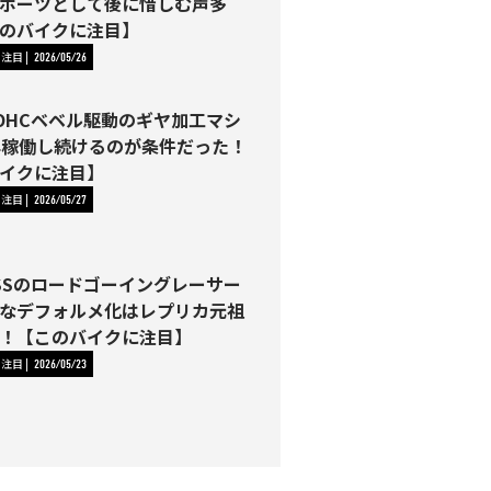
ポーツとして後に惜しむ声多
のバイクに注目】
に注目
2026/05/26
はOHCベベル駆動のギヤ加工マシ
年稼働し続けるのが条件だった！
イクに注目】
に注目
2026/05/27
00SSのロードゴーイングレーサー
なデフォルメ化はレプリカ元祖
！【このバイクに注目】
に注目
2026/05/23