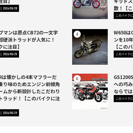
注目】
キッドス
数！【こ
2026/05/28
このバイク
ラブマンは原点CB72の一文字
W650
超硬派トラッドが人気に！
ンを10
クに注目】
【このバ
このバイク
2026/05/25
OURは懐かしの4本マフラーだ
GS12
乗り味のためエンジン前傾角
への巧み
ームから新設計したこだわり
ならでは
トラッド！【このバイクに注
このバイク
2026/05/29