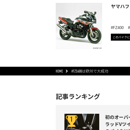
ヤマハフ
FZ400
このバイクに
HOME
#FZS600は欧州で大成功
記事ランキング
初のオーバ
ラッドVツイ