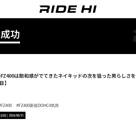
大成功
年のFZ400は飽和感がでてきたネイキッドの次を狙った男らしさ
目】
FZ400
FZ400新規DOHC4気筒
注目
2026/05/31