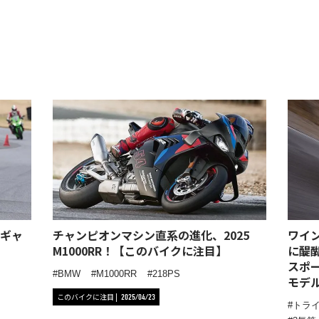
ギャ
チャンピオンマシン直系の進化、2025
ワイ
M1000RR！【このバイクに注目】
に醍
スポーツ
BMW
M1000RR
218PS
モデ
このバイクに注目
2025/04/23
トラ