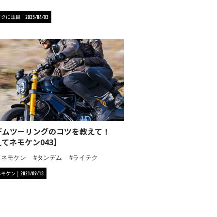
イクに注目
2025/04/03
デムツーリングのコツを教えて！
てネモケン043】
てネモケン
タンデム
ライテク
ネモケン
2021/09/13