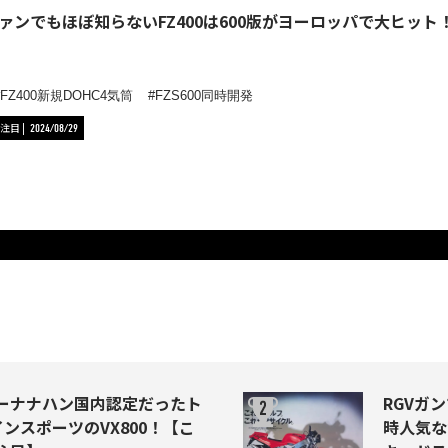
ァンでもほぼ知らないFZ400は600版がヨーロッパで大ヒッ
FZ400新規DOHC4気筒
FZS600同時開発
注目
2024/08/29
ーナナハン国内認定だったト
RGVガ
ンスポーツのVX800！【こ
時人気な