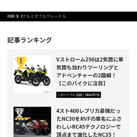
HOME
#アルミダブルクレードル
記事ランキング
Vストローム250は2気筒に単
気筒も加わりツーリングと
アドベンチャーの2路線！
【このバイクに注目】
このバイクに注目
2026/07/22
4スト400レプリカ最強だっ
たNC30をRVFの車名にふさ
わしいRC45テクノロジーで
頂点まで進化したNC35！