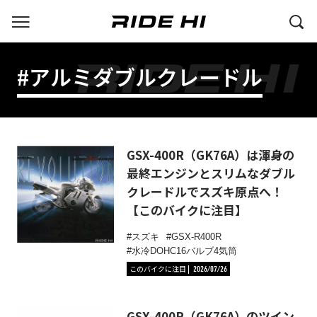
#アルミダブルクレードル
GSX-400R（GK76A）は渾身の
最終エンジンとスリムなダブル
クレードルでスズキ原点へ！
【このバイクに注目】
スズキ
GSX-R400R
水冷DOHC16バルブ4気筒
このバイクに注目
2026/07/26
GSX-400R（GK76A）のツイン