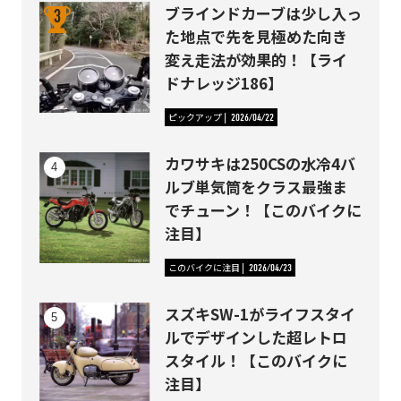
ブラインドカーブは少し入っ
た地点で先を見極めた向き
変え走法が効果的！【ライ
ドナレッジ186】
ピックアップ
2026/04/22
カワサキは250CSの水冷4バ
ルブ単気筒をクラス最強ま
でチューン！【このバイクに
注目】
このバイクに注目
2026/04/23
スズキSW-1がライフスタイ
ルでデザインした超レトロ
スタイル！【このバイクに
注目】