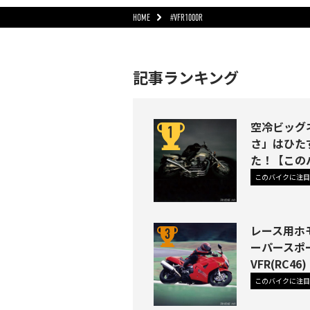
HOME
#VFR1000R
記事ランキング
空冷ビッグネ
さ」はひた
た！【この
このバイクに注目
レース用ホ
ーパースポ
VFR(RC
このバイクに注目