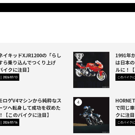
イキッドXJR1200の「らし
1991年か
すら乗り込んでつくり上げ
は日本の
バイクに注目】
ルに！【
このバイク
2026/07/13
モロゲV4マシンから純粋なス
HORNE
ーツへ転身して成功を収めた
で同じ車
46)！【このバイクに注目】
クに注目
このバイク
2026/07/14