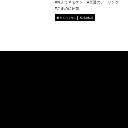
教えてネモケン
真夏のツーリング
こまめに休憩
教えてネモケン
2022/06/30