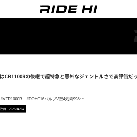
00RはCB1100Rの後継で超特急と意外なジェントルさで高評価
VFR1000R
DOHC16バルブV型4気筒998cc
注目
2025/06/04