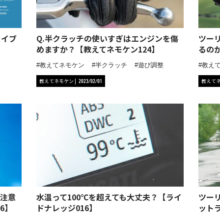
ライブ
Q.半クラッチの使いすぎはエンジンを傷
ツー
めますか？【教えてネモケン124】
るの
教えてネモケン
半クラッチ
遊び調整
教え
教えてネモケン
教えて
2023/02/01
注意
水温って100℃を超えても大丈夫？【ライ
ツー
6】
ドナレッジ016】
ット