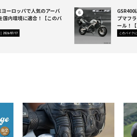
1はヨーロッパで人気のアーバ
GSR4
を国内環境に適合！【このバ
プマフラ
】
ール！【
このバイク
2026/07/17