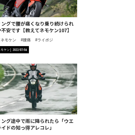
リングで腰が痛くなり乗り続けられ
か不安です【教えてネモケン107】
てネモケン
腰痛
ライポジ
ネモケン
2022/07/06
リング途中で雨に降られたら「ウエ
ライドの知っ得アレコレ」