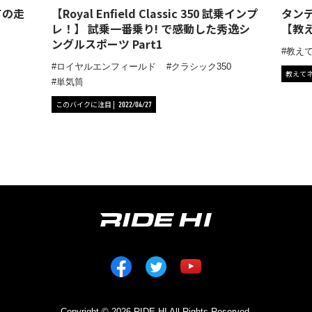
ての走
【Royal Enfield Classic 350 試乗インプ
タン
レ！】 試乗一番乗り! で感動した秀逸シ
【教え
ングルスポーツ Part1
教え
ロイヤルエンフィールド
クラシック350
教えて
単気筒
このバイクに注目
2022/04/27
Copyright © 2026 RIDE HI All Rights Reserved.