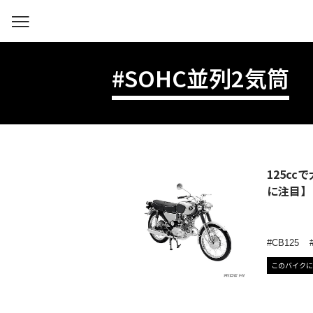
#SOHC並列2気筒
125c
に注目】
CB125
このバイクに