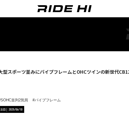
cで大型スポーツ並みにパイプフレームとOHCツインの新世代CB
SOHC並列2気筒
パイプフレーム
注目
2025/06/10