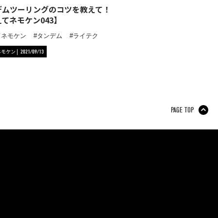
デムツーリングのコツを教えて！
てネモケン043】
てネモケン
タンデム
ライテク
ネモケン
2021/09/13
PAGE TOP