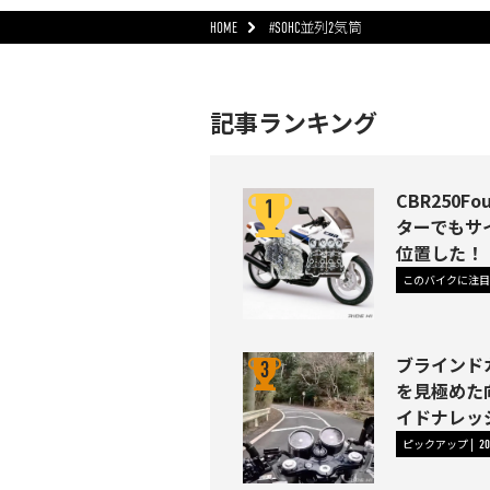
HOME
#SOHC並列2気筒
記事ランキング
CBR250
ターでもサ
位置した！
このバイクに注目
ブラインド
を見極めた
イドナレッジ
ピックアップ
20