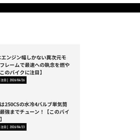
2Rはエンジン幅しかない異次元モ
フレームで最速への執念を燃や
このバイクに注目】
に注目
2026/04/26
は250CSの水冷4バルブ単気筒
最強までチューン！【このバイ
】
に注目
2026/04/23