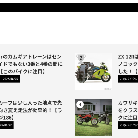
Fourのカムギアトレーンはセン
ZX-1
イドでもない3番と4番の間に
ノコック
【このバイクに注目】
した！【
このバイク
2026/04/25
カーブは少し入った地点で先
カワサキ
向き変え走法が効果的！【ラ
をクラス
186】
クに注目
このバイク
26/04/22