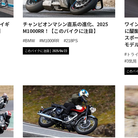
イギ
チャンピオンマシン直系の進化、2025
ワイ
】
M1000RR！【このバイクに注目】
に醍
スポーツ
BMW
M1000RR
218PS
モデ
このバイクに注目
2025/04/23
トラ
3気筒
このバ