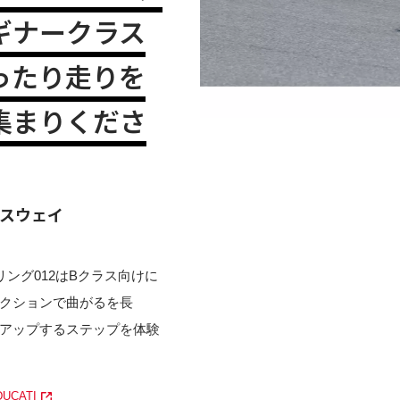
ギナークラス
ったり走りを
集まりくださ
ースウェイ
リング012はBクラス向けに
クションで曲がるを長
アップするステップを体験
DUCATI