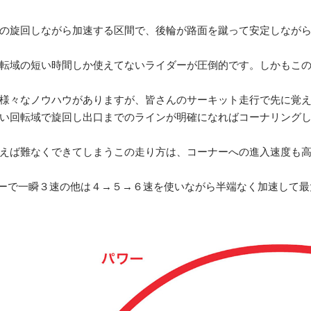
の旋回しながら加速する区間で、後輪が路面を蹴って安定しなが
転域の短い時間しか使えてないライダーが圧倒的です。しかもこ
様々なノウハウがありますが、皆さんのサーキット走行で先に覚
い回転域で旋回し出口までのラインが明確になればコーナリング
えば難なくできてしまうこの走り方は、コーナーへの進入速度も
ナーで一瞬３速の他は４→５→６速を使いながら半端なく加速して