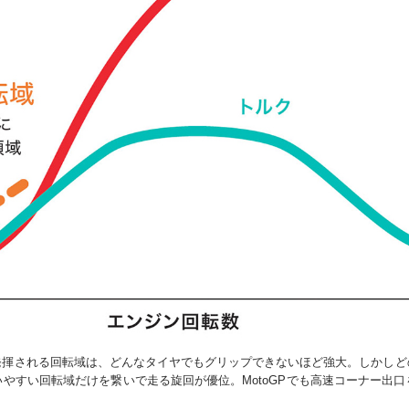
発揮される回転域は、どんなタイヤでもグリップできないほど強大。しかしど
やすい回転域だけを繋いで走る旋回が優位。MotoGPでも高速コーナー出