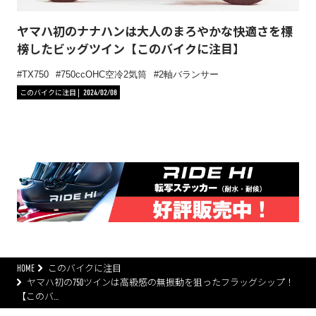
ヤマハ初のナナハンは大人のまろやかな快適さを標
榜したビッグツイン【このバイクに注目】
TX750
750ccOHC空冷2気筒
2軸バランサー
このバイクに注目
2024/02/08
HOME
このバイクに注目
ヤマハ初の750ツインは高級感の無振動を狙ったフラッグシップ！
【このバ…