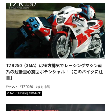
TZR250（3MA）は後方排気でレーシングマシン直
系の超低重心旋回ポテンシャル！【このバイクに注
目】
ヤマハ
TZR250
後方排気
このバイクに注目
2026/04/03