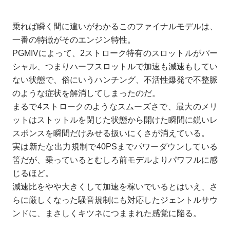
乗れば瞬く間に違いがわかるこのファイナルモデルは、
一番の特徴がそのエンジン特性。
PGMIVによって、2ストローク特有のスロットルがパー
シャル、つまりハーフスロットルで加速も減速もしてい
ない状態で、俗にいうハンチング、不活性爆発で不整脈
のような症状を解消してしまったのだ。
まるで4ストロークのようなスムーズさで、最大のメリ
ットはストットルを閉じた状態から開けた瞬間に鋭いレ
スポンスを瞬間だけみせる扱いにくさが消えている。
実は新たな出力規制で40PSまでパワーダウンしている
筈だが、乗っているとむしろ前モデルよりパワフルに感
じるほど。
減速比をやや大きくして加速を稼いでいるとはいえ、さ
らに厳しくなった騒音規制にも対応したジェントルサウ
ンドに、まさしくキツネにつままれた感覚に陥る。