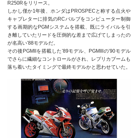
R250Rをリリース。
しかし僅か1年後、ホンダはPROSPECと称する点火や
キャブレターに排気のRCバルブをコンピューター制御
する画期的なPGMシステムを搭載、既にライバルを引
き離していたリードを圧倒的な差まで広げてしまったの
が名高い'88モデルだ。
その後PGMIIを搭載した'89モデル、PGMIIIの'90モデル
でさらに繊細なコントロールがされ、レプリカブームも
落ち着いたタイミングで最終モデルかと思わせていた。