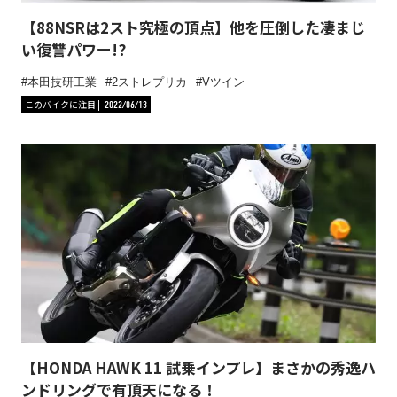
【88NSRは2スト究極の頂点】他を圧倒した凄まじ
い復讐パワー!?
本田技研工業
2ストレプリカ
Vツイン
このバイクに注目
2022/06/13
【HONDA HAWK 11 試乗インプレ】まさかの秀逸ハ
ンドリングで有頂天になる！