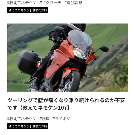
教えてネモケン
半クラッチ
遊び調整
教えてネモケン
2023/02/01
ツーリングで腰が痛くなり乗り続けられるのか不安
です【教えてネモケン107】
教えてネモケン
腰痛
ライポジ
教えてネモケン
2022/07/06