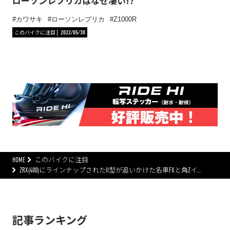
ローソンレプリカはなぜ凄い!?
カワサキ
ローソンレプリカ
Z1000R
このバイクに注目
2022/05/30
HOME
このバイクに注目
ZRX(400)にラインナップされたII型が追いかけた名車FXと角Zイ…
記事ランキング