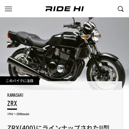
このバイクに注目
KAWASAKI
ZRX
1994～2008model
ZRX(400)にラインナップされたII型