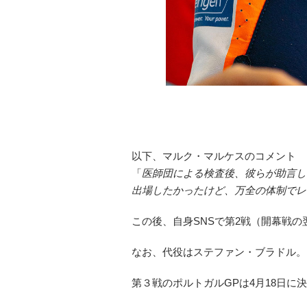
以下、マルク・マルケスのコメント
「
医師団による検査後、彼らが助言し
出場したかったけど、万全の体制でレ
この後、自身SNSで第2戦（開幕戦
なお、代役はステファン・ブラドル。
第３戦のポルトガルGPは4月18日に