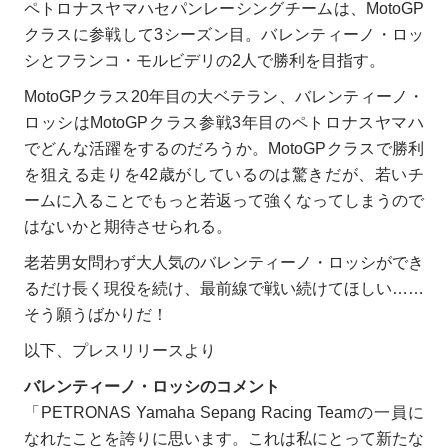
ペトロナスヤマハセパンレーシングチームは、MotoGP
クラスに参戦して3シーズン目。バレンティーノ・ロッ
シとフランコ・モルビデリの2人で勝利を目指す。
MotoGPクラス20年目の大ベテラン、バレンティーノ・
ロッシはMotoGPクラス参戦3年目のペトロナスヤマハ
でどんな活躍をするのだろうか。MotoGPクラスで勝利
を狙える走りを42歳がしているのは驚きだが、若いチ
ームに入ることでもっと若返って強くなってしまうので
はないかと期待させられる。
老若男女問わず大人気のバレンティーノ・ロッシができ
るだけ長く現役を続け、最前線で戦い続けてほしい……
そう願うばかりだ！
以下、プレスリリースより
バレンティーノ・ロッシのコメント
「PETRONAS Yamaha Sepang Racing Teamの一員に
なれたことを誇りに思います。これは私にとって新たな