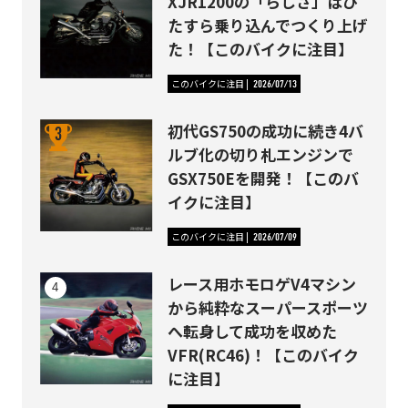
XJR1200の「らしさ」はひ
たすら乗り込んでつくり上げ
た！【このバイクに注目】
このバイクに注目
2026/07/13
初代GS750の成功に続き4バ
ルブ化の切り札エンジンで
GSX750Eを開発！【このバ
イクに注目】
このバイクに注目
2026/07/09
レース用ホモロゲV4マシン
から純粋なスーパースポーツ
へ転身して成功を収めた
VFR(RC46)！【このバイク
に注目】