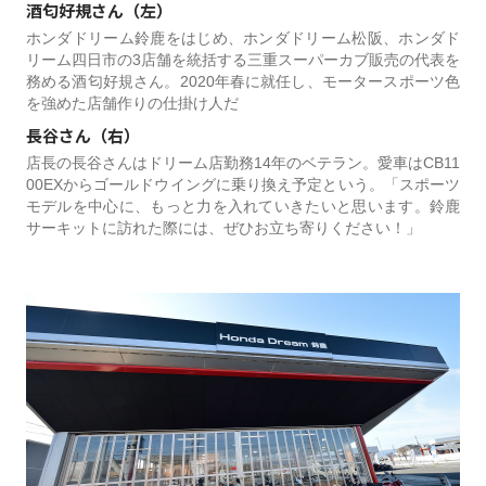
酒匂好規さん（左）
ホンダドリーム鈴鹿をはじめ、ホンダドリーム松阪、ホンダド
リーム四日市の3店舗を統括する三重スーパーカブ販売の代表を
務める酒匂好規さん。2020年春に就任し、モータースポーツ色
を強めた店舗作りの仕掛け人だ
長谷さん（右）
店長の長谷さんはドリーム店勤務14年のベテラン。愛車はCB11
00EXからゴールドウイングに乗り換え予定という。「スポーツ
モデルを中心に、もっと力を入れていきたいと思います。鈴鹿
サーキットに訪れた際には、ぜひお立ち寄りください！」