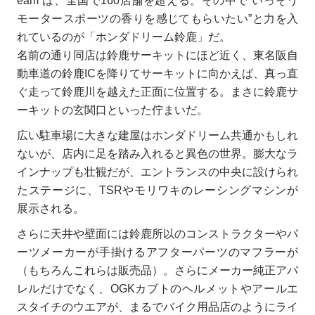
eam”は、全国で160店舗を超える。その中で“いっそう
モータースポーツの香りを感じてもらいたい”と力を入
れているのが「ホンダドリーム鈴鹿」だ。
名前の通り同店は鈴鹿サーキットにほど近く、東名阪自
動車道の鈴鹿ICを降りてサーキットに向かえば、真っ直
ぐ走って鈴鹿川を越えた正面に位置する。まさに鈴鹿サ
ーキットの玄関口といった佇まいだ。
広い駐車場に大きな建屋はホンダドリーム共通かもしれ
ないが、店内に足を踏み入れると異色の世界。膨大なラ
インナップも壮観だが、エントランスの中央に設けられ
たステージに、TSRやモリワキのレーシングマシンが
展示される。
さらに天井や壁面には鈴鹿所以のコンストラクターやパ
ーツメーカーが手掛けるアフターパーツのマフラーが
（もちろんこれらは販売品）。さらにメーカー純正アパ
レルだけでなく、OGKカブトのヘルメットやアールエ
スタイチのウエアが、まるでバイク用品店のようにライ