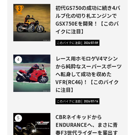
初代GS750の成功に続き4バ
ルブ化の切り札エンジンで
GSX750Eを開発！【このバ
イクに注目】
このバイクに注目
2026/07/09
レース用ホモロゲV4マシン
から純粋なスーパースポーツ
へ転身して成功を収めた
VFR(RC46)！【このバイク
に注目】
このバイクに注目
2026/07/14
CBRネイキッドから
ENDURANCEへ、まさに青
春F3世代ライダーを輩出す