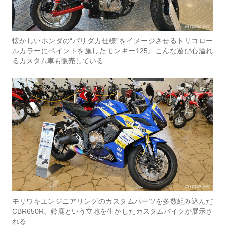
懐かしいホンダの“パリダカ仕様”をイメージさせるトリコロー
ルカラーにペイントを施したモンキー125。こんな遊び心溢れ
るカスタム車も販売している
モリワキエンジニアリングのカスタムパーツを多数組み込んだ
CBR650R。鈴鹿という立地を生かしたカスタムバイクが展示さ
れる