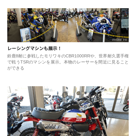
レーシングマシンも展示！
鈴鹿8耐に参戦したモリワキのCBR1000RRや、世界耐久選手権
で戦うTSRのマシンを展示。本物のレーサーを間近に見ること
ができる