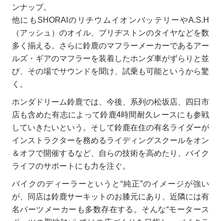
ンナップ。
他にもSHORAIのリチウムイオンバッテリーやA.S.H
（アッシュ）のオイル、ブリヂストンのタイヤなどを数
多く揃える。さらに鈴鹿のマフラーメーカーであるアー
ルズ・ギアのマフラーを装着したホンダ車がずらりと並
び、その場でサウンドを聞け、試乗も可能というから驚
く。
ホンダドリーム鈴鹿では、今後、系列の松坂店、四日市
店も含めた有志によって鈴鹿4時間耐久レースにも参戦
していきたいという。そして鈴鹿在住の有名ライダーが
インストラクターを務めるライディングスクールをオン
＆オフで開催するなど、自らの技術を高めたり、バイク
ライフのサポートにも力を注ぐ。
バイクのディーラーというと“純正”のイメージが強い
が、同店は鈴鹿サーキットのお膝元にあり、近隣には有
名パーツメーカーも多数存在する。そんな“モータース