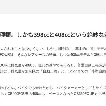
類。しかも398ccと408ccという絶妙な
大されることは少なくない。しかし同時期に、基本的に同じモデ
FOURは、そんなレアケースの筆頭。じつは408ccモデルと398c
00FOURは排気量が408cc。現代の基準で考えると、普通自動二
免許は、排気量が無制限の「自動二輪」と、125ccまでの「小型自動
ればどんなバイクでも乗れたから、バイクメーカーとしてもサイ
CB400FOURの408ccも、ベースとなったCB350FOUR