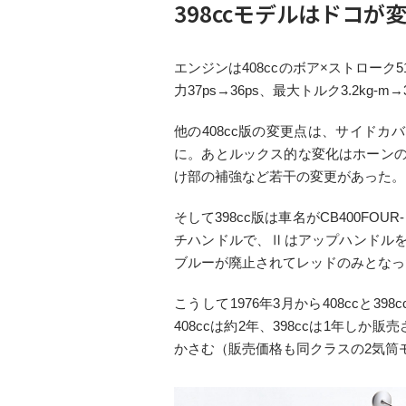
398ccモデルはドコが
エンジンは408ccのボア×ストローク5
力37ps→36ps、最大トルク3.2kg-
他の408cc版の変更点は、サイド
に。あとルックス的な変化はホーンの取
け部の補強など若干の変更があった。
そして398cc版は車名がCB400FO
チハンドルで、Ⅱはアップハンドルを
ブルーが廃止されてレッドのみとなっ
こうして1976年3月から408cc
408ccは約2年、398ccは1年し
かさむ（販売価格も同クラスの2気筒