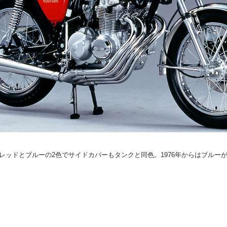
はレッドとブルーの2色でサイドカバーもタンクと同色。1976年からはブル