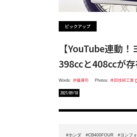
ピックアップ
【YouTube連動
398ccと408c
Words:
伊藤康司
Photos:
本田技研工業
2021/09/10
ホンダ
CB400FOUR
ヨンフ