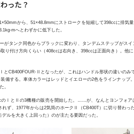
変わった？
1×50mmから、51×48.8mmにストロークを短縮して398cc
m→3.1kg-mへとわずかに低下した。
カバーがタンク同色からブラックに変わり、タンデムステップがス
り付け方向くらい（408ccは右向き、398ccは正面向き）。
UR-ⅠとCB400FOUR-Ⅱとなったが、これはハンドル形状の違いの
装備する。車体カラーはレッドとイエローの2色をラインナップ。ち
た。
と398ccのⅠとⅡの3機種の販売を開始した。……が、なんとヨンフ
か販売されず、1977年からは2気筒のホークⅡ（CB400T）に切り替
モデルを大きく上回った）のが主たる要因だった。