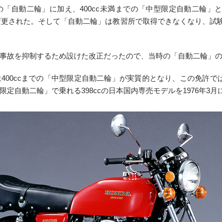
の「自動二輪」に加え、400cc未満までの「中型限定自動二輪」と
に変更された。そして「自動二輪」は教習所で取得できなくなり、試験
事故を抑制するため設けた改正だったので、当時の「自動二輪」の
00ccまでの「中型限定自動二輪」が実質的となり、この免許では408
定自動二輪」で乗れる398ccの日本国内専売モデルを1976年3月に