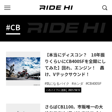
#CB
【本当にディスコン？ 10年振
りくらいにCB400SFを全開にし
てみた】回れ、エンジン！ 轟
け、Vテックサウンド！
気になるバイク
ホンダ
CB400SF
このバイクに注目
2021/10/12
さらばCB1100。市販唯一の大