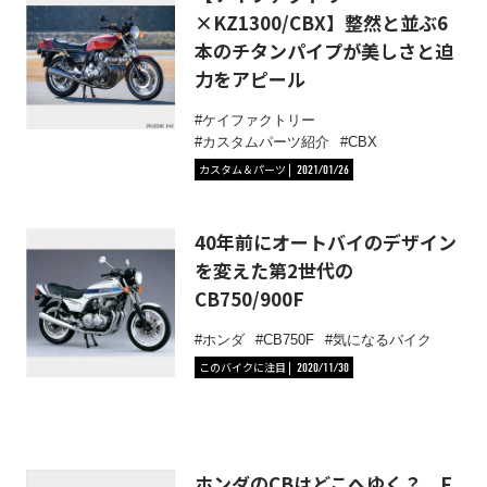
×KZ1300/CBX】整然と並ぶ6
本のチタンパイプが美しさと迫
力をアピール
ケイファクトリー
カスタムパーツ紹介
CBX
カスタム＆パーツ
2021/01/26
40年前にオートバイのデザイン
を変えた第2世代の
CB750/900F
ホンダ
CB750F
気になるバイク
このバイクに注目
2020/11/30
ホンダのCBはどこへゆく？ F