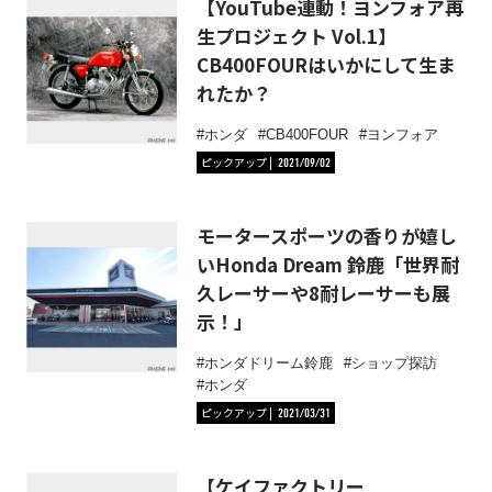
【YouTube連動！ヨンフォア再
生プロジェクト Vol.1】
CB400FOURはいかにして生ま
れたか？
ホンダ
CB400FOUR
ヨンフォア
ピックアップ
2021/09/02
モータースポーツの香りが嬉し
いHonda Dream 鈴鹿「世界耐
久レーサーや8耐レーサーも展
示！」
ホンダドリーム鈴鹿
ショップ探訪
ホンダ
ピックアップ
2021/03/31
【ケイファクトリー