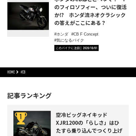
のフィロソフィー、ついに復活
か⁉︎ ホンダ流ネオクラシック
の答えがここにある？
ホンダ
CB F Concept
気になるバイク
このバイクに注目
2020/10/01
HOME
#CB
記事ランキング
空冷ビッグネイキッド
XJR1200の「らしさ」はひ
たすら乗り込んでつくり上げ