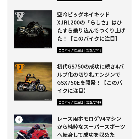
空冷ビッグネイキッド
XJR1200の「らしさ」はひ
たすら乗り込んでつくり上げ
た！【このバイクに注目】
このバイクに注目
2026/07/13
初代GS750の成功に続き4バ
ルブ化の切り札エンジンで
GSX750Eを開発！【このバ
イクに注目】
このバイクに注目
2026/07/09
レース用ホモロゲV4マシン
から純粋なスーパースポーツ
へ転身して成功を収めた