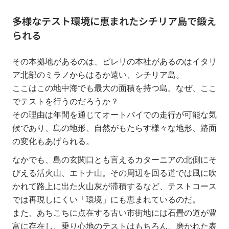
多様なテスト環境に恵まれたシチリア島で鍛え
られる
その本拠地があるのは、ピレリの本社があるのはイタリ
ア北部のミラノからはるか遠い、シチリア島。
ここはこの地中海でも最大の面積を持つ島。なぜ、ここ
でテストを行うのだろうか？
その理由は年間を通じてオートバイでの走行が可能な気
候であり、島の地形、自然がもたらす様々な地形、路面
の変化もあげられる。
なかでも、島の玄関口とも言えるカターニアの北側にそ
びえる活火山、エトナ山。その周辺を回る道では風に吹
かれて路上に出た火山灰が滞積するなど、テストコース
では再現しにくい「環境」にも恵まれているのだ。
また、あちこちに点在する古い市街地には石畳の道が豊
富に存在し、乗り心地のテストはもちろん、磨かれた表