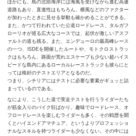
ほかにも、島の北部海岸には海風を受けながら進む高速
道路もあり、直進性はもちろん、横風などのファクター
が加わったときに見せる挙動も確かめることができる。
また、かつて行われていた公道ロードレース、タルガフ
ローリオが巡る広大なコースでは、起伏が激しいアスフ
ァルトの道も残る。また、エンデューロの最高峰レース
の一つ、ISDEを開催したルートや、モトクロストラッ
クはもちろん、路面が荒れエスケープも少ない超ハイス
ピードな島内にあるローカルレーストラックも彼らにと
っては格好のテストエリアとなるのだ。
つまり、シチリアにはテストに必要な要素がギュッと詰
まっているのである。
なにより、こうした道で実走テストを行うライダーたち
が筋金入りのバイク狂ばかり。趣味でロードレース、オ
フロードレースを楽しむライダーも多く、その戦歴を聞
くとハイエンドアマチュア、というよりプロフェッショ
ナルなスキルを持つライダーも少なくない。その中には