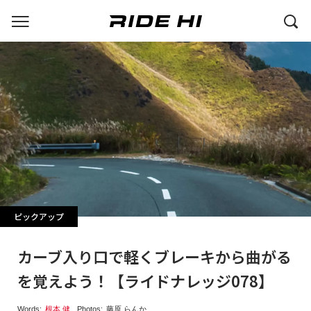
ピックアップ
カーブ入り口で軽くブレーキから曲がる
を覚えよう！【ライドナレッジ078】
Words:
根本 健
Photos:
藤原 らんか