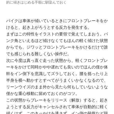
的に傾きはじめる手順に馴染んでおく
バイクは車体が傾いているときにフロントブレーキをか
けると、起き上がろうとする反力を発生する。
まずはこの特性をイラストの要領で覚えてしまおう。バ
ンク角といえるほど傾けなくてもほんの軽く傾けた状態
からでも、ジワッとフロントブレーキをかけるだけで誰
でも感じられる難しくない操作だ。
次に今度は真っ直ぐ走った状態から、軽くフロントブレ
ーキをかけて同時かやや遅れても良いのでほんの僅か体
幹をイン側下を意識してズラしておく。腰を捻ったり上
半身を横へ動かすとすべてがうまくいかなくなるので、
リーンウイズのまま外から見たら何もしていないような
僅かな重心移動に留めておくのがコツ。
この状態からブレーキをリリース（解放）すると、起き
ようとする反力がキャンセルされて車体が自動的に軽く
傾くはず。このきっかけを逃さず、イン側の脇腹など脱