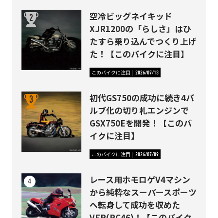
空冷ビッグネイキッド
XJR1200の「らしさ」はひ
たすら乗り込んでつくり上げ
た！【このバイクに注目】
このバイクに注目
2026/07/13
初代GS750の成功に続き4バ
ルブ化の切り札エンジンで
GSX750Eを開発！【このバ
イクに注目】
このバイクに注目
2026/07/09
レース用ホモロゲV4マシン
から純粋なスーパースポーツ
へ転身して成功を収めた
VFR(RC46)！【このバイク