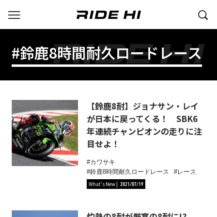
#鈴鹿8時間耐久ロードレース
【鈴鹿8耐】ジョナサン・レイ
が日本に戻ってくる！ SBK6
年連続チャンピオンの走りに注
目せよ！
カワサキ
鈴鹿8時間耐久ロードレース
レース
What's New
2021/07/19
灼熱の8耐が厳寒の8耐に!?