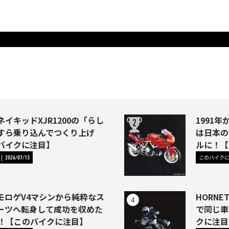
イキッドXJR1200の「らし
1991年か
すら乗り込んでつくり上げ
は日本の
バイクに注目】
ルに！【
このバイク
2026/07/13
モロゲV4マシンから純粋なス
HORNE
ーツへ転身して成功を収めた
で同じ車
46)！【このバイクに注目】
クに注目