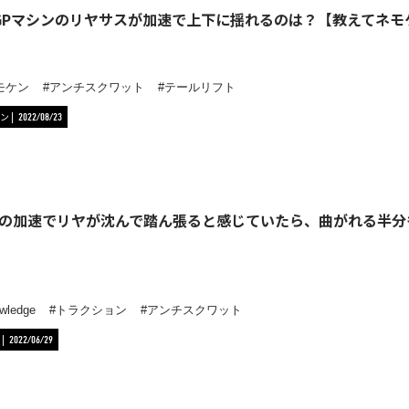
toGPマシンのリヤサスが加速で上下に揺れるのは？【教えてネモケ
モケン
アンチスクワット
テールリフト
ン
2022/08/23
の加速でリヤが沈んで踏ん張ると感じていたら、曲がれる半分
】
wledge
トラクション
アンチスクワット
2022/06/29