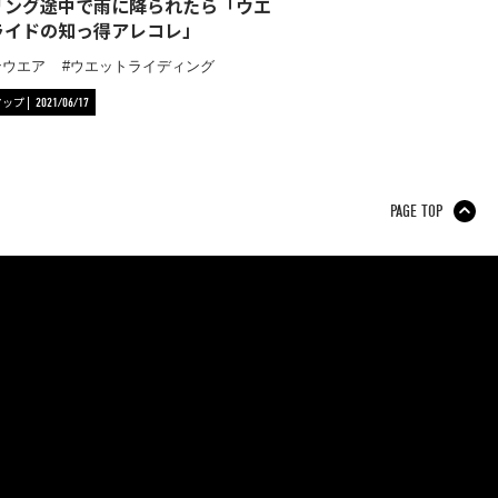
リング途中で雨に降られたら「ウエ
ライドの知っ得アレコレ」
ンウエア
ウエットライディング
アップ
2021/06/17
PAGE TOP