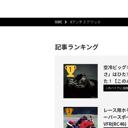
HOME
#アンチスクワット
記事ランキング
空冷ビッグネ
さ」はひた
た！【この
このバイクに注目
レース用ホ
ーパースポ
VFR(RC