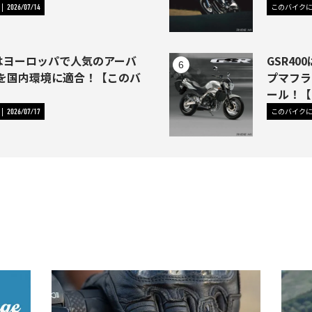
このバイク
2026/07/14
1はヨーロッパで人気のアーバ
GSR4
を国内環境に適合！【このバ
プマフラ
】
ール！【
このバイク
2026/07/17