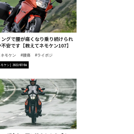
リングで腰が痛くなり乗り続けられ
か不安です【教えてネモケン107】
てネモケン
腰痛
ライポジ
ネモケン
2022/07/06