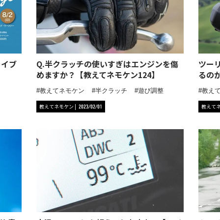
ライブ
Q.半クラッチの使いすぎはエンジンを傷
ツー
めますか？【教えてネモケン124】
るの
教えてネモケン
半クラッチ
遊び調整
教え
教えてネモケン
教えて
2023/02/01