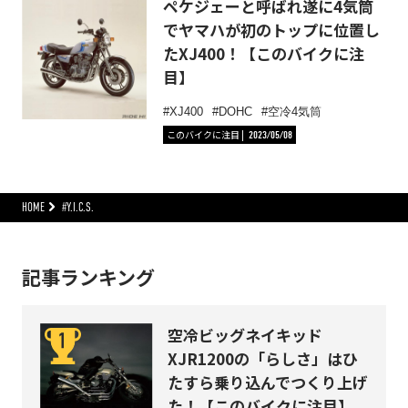
ペケジェーと呼ばれ遂に4気筒
でヤマハが初のトップに位置し
たXJ400！【このバイクに注
目】
XJ400
DOHC
空冷4気筒
このバイクに注目
2023/05/08
HOME
#Y.I.C.S.
記事ランキング
空冷ビッグネイキッド
XJR1200の「らしさ」はひ
たすら乗り込んでつくり上げ
た！【このバイクに注目】