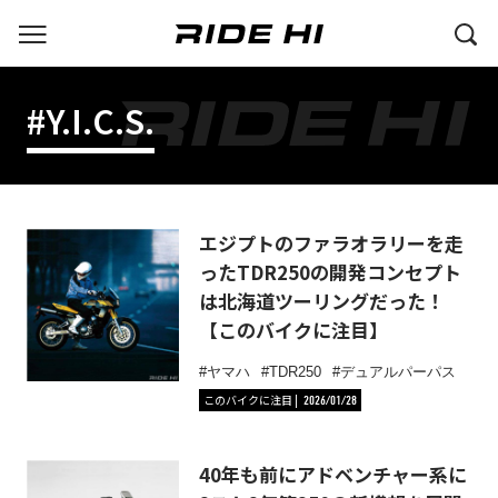
#Y.I.C.S.
エジプトのファラオラリーを走
ったTDR250の開発コンセプト
は北海道ツーリングだった！
【このバイクに注目】
ヤマハ
TDR250
デュアルパーパス
このバイクに注目
2026/01/28
40年も前にアドベンチャー系に