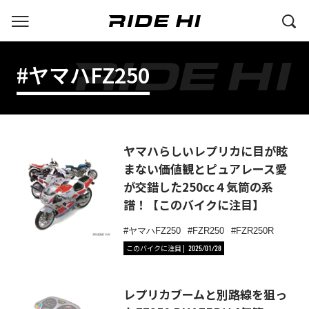
#ヤマハFZ250
ヤマハらしいレプリカに目が眩
まない価値観とピュアレース愛
が交錯した250cc４気筒の系
譜！【このバイクに注目】
ヤマハFZ250
FZR250
FZR250R
このバイクに注目
2025/01/28
レプリカブームと別路線を狙っ