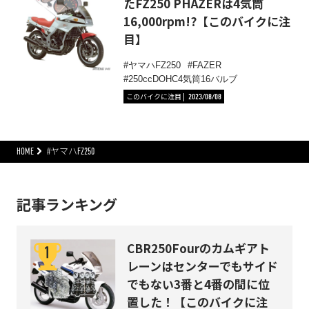
たFZ250 PHAZERは4気筒
16,000rpm!?【このバイクに注
目】
ヤマハFZ250
FAZER
250ccDOHC4気筒16バルブ
このバイクに注目
2023/08/08
HOME
#ヤマハFZ250
記事ランキング
CBR250Fourのカムギアト
レーンはセンターでもサイド
でもない3番と4番の間に位
置した！【このバイクに注