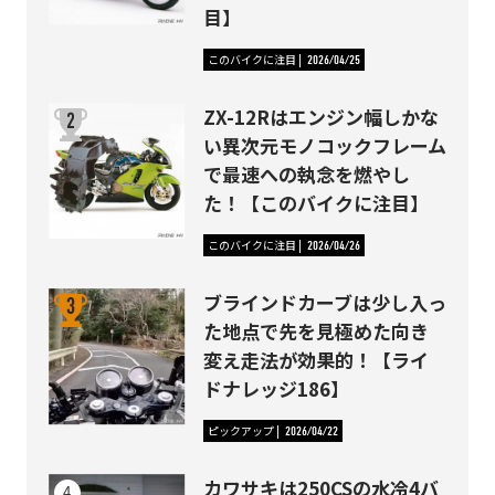
目】
このバイクに注目
2026/04/25
ZX-12Rはエンジン幅しかな
い異次元モノコックフレーム
で最速への執念を燃やし
た！【このバイクに注目】
このバイクに注目
2026/04/26
ブラインドカーブは少し入っ
た地点で先を見極めた向き
変え走法が効果的！【ライ
ドナレッジ186】
ピックアップ
2026/04/22
カワサキは250CSの水冷4バ