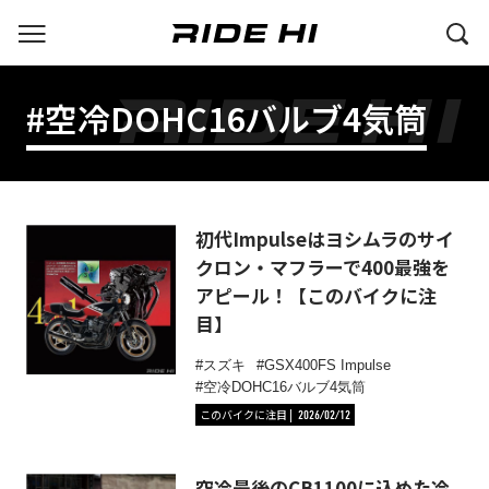
#空冷DOHC16バルブ4気筒
初代Impulseはヨシムラのサイ
クロン・マフラーで400最強を
アピール！【このバイクに注
目】
スズキ
GSX400FS Impulse
空冷DOHC16バルブ4気筒
このバイクに注目
2026/02/12
空冷最後のCB1100に込めた冷