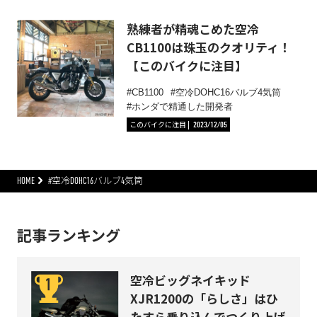
熟練者が精魂こめた空冷
CB1100は珠玉のクオリティ！
【このバイクに注目】
CB1100
空冷DOHC16バルブ4気筒
ホンダで精通した開発者
このバイクに注目
2023/12/05
HOME
#空冷DOHC16バルブ4気筒
記事ランキング
空冷ビッグネイキッド
XJR1200の「らしさ」はひ
たすら乗り込んでつくり上げ