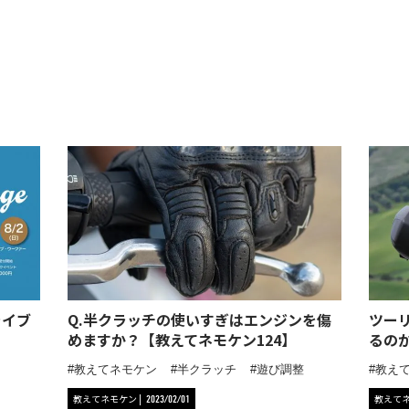
ライブ
Q.半クラッチの使いすぎはエンジンを傷
ツー
めますか？【教えてネモケン124】
るの
教えてネモケン
半クラッチ
遊び調整
教え
教えてネモケン
教えて
2023/02/01