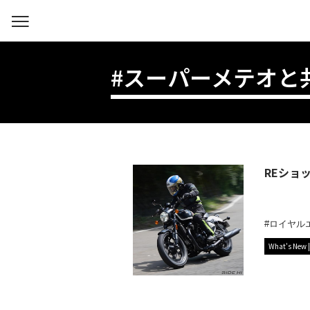
#スーパーメテオと
REショ
ロイヤル
What's New