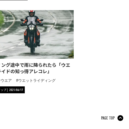
リング途中で雨に降られたら「ウエ
ライドの知っ得アレコレ」
ンウエア
ウエットライディング
アップ
2021/06/17
PAGE TOP