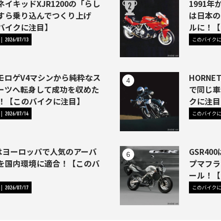
イキッドXJR1200の「らし
1991年か
すら乗り込んでつくり上げ
は日本の
バイクに注目】
ルに！【
このバイク
2026/07/13
モロゲV4マシンから純粋なス
HORNE
ーツへ転身して成功を収めた
で同じ車
46)！【このバイクに注目】
クに注目
このバイク
2026/07/14
1はヨーロッパで人気のアーバ
GSR4
を国内環境に適合！【このバ
プマフラ
】
ール！【
このバイク
2026/07/17