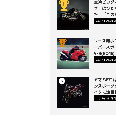
空冷ビッグネ
さ」はひた
た！【この
このバイクに注目
レース用ホ
ーパースポ
VFR(RC
このバイクに注目
ヤマハFZ
ンスポーツ
イクに注目
このバイクに注目