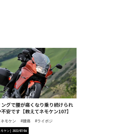
リングで腰が痛くなり乗り続けられ
か不安です【教えてネモケン107】
てネモケン
腰痛
ライポジ
ネモケン
2022/07/06