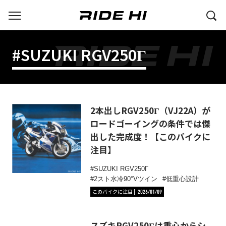
#SUZUKI RGV250Γ
2本出しRGV250Γ（VJ22A）が
ロードゴーイングの条件では傑
出した完成度！【このバイクに
注目】
SUZUKI RGV250Γ
2スト水冷90°Vツイン
低重心設計
このバイクに注目
2026/01/09
スズキRGV250Γは重心からシ