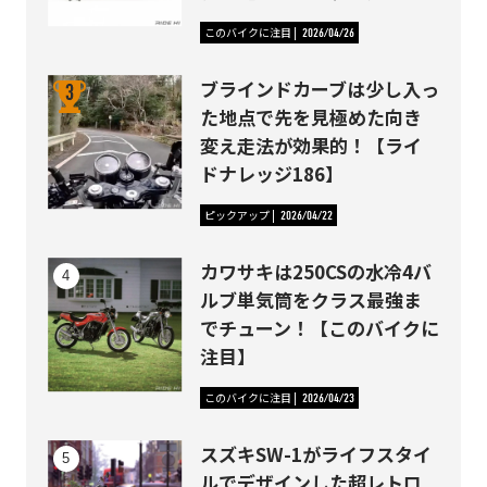
このバイクに注目
2026/04/26
ブラインドカーブは少し入っ
た地点で先を見極めた向き
変え走法が効果的！【ライ
ドナレッジ186】
ピックアップ
2026/04/22
カワサキは250CSの水冷4バ
ルブ単気筒をクラス最強ま
でチューン！【このバイクに
注目】
このバイクに注目
2026/04/23
スズキSW-1がライフスタイ
ルでデザインした超レトロ