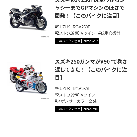
ャシーまでGPマシンの低さで
開発！【このバイクに注目】
SUZUKI RGV250Γ
2スト水冷90°Vツイン
低重心設計
このバイクに注目
2025/06/16
スズキ250ガンマがV90°で巻き
返してきた！【このバイクに注
目】
SUZUKI RGV250Γ
2スト水冷90°Vツイン
スポンサーカラー全盛
このバイクに注目
2024/07/03