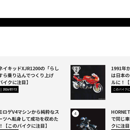
イキッドXJR1200の「らし
1991年か
すら乗り込んでつくり上げ
は日本の
バイクに注目】
ルに！【
このバイク
2026/07/13
モロゲV4マシンから純粋なス
HORNE
ーツへ転身して成功を収めた
で同じ車
46)！【このバイクに注目】
クに注目