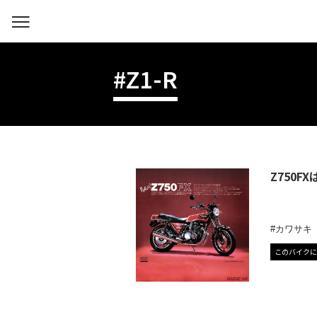
#Z1-R
Z750
カワサキ
このバイクに