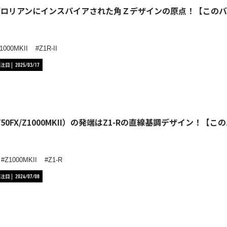
はデロリアンにインスパイアされた角Ｚデザインの原点！【この
1000MKII
Z1R-II
注目
2025/03/17
50FX/Z1000MKII）の発端はZ1-Rの直線基調デザイン！【
Z1000MKII
Z1-R
注目
2024/07/08