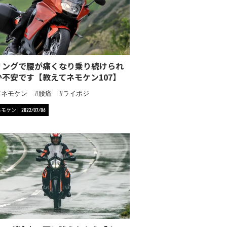
リングで腰が痛くなり乗り続けられ
か不安です【教えてネモケン107】
てネモケン
腰痛
ライポジ
ネモケン
2022/07/06