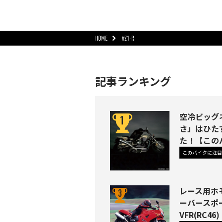
HOME
#Z1-R
記事ランキング
空冷ビッグネ
さ」はひた
た！【この
このバイクに注目
レース用ホ
ーパースポ
VFR(RC