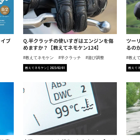
ライブ
Q.半クラッチの使いすぎはエンジンを傷
ツー
めますか？【教えてネモケン124】
るの
教えてネモケン
半クラッチ
遊び調整
教え
教えてネモケン
教えて
2023/02/01