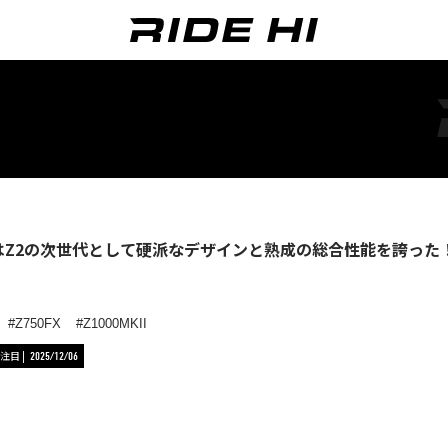
FXはZ2の次世代として硬派なデザインと熟成の総合性能を誇っ
Z750FX
Z1000MKII
注目
2025/12/06