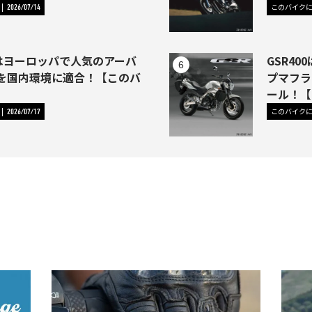
このバイク
2026/07/14
1はヨーロッパで人気のアーバ
GSR4
を国内環境に適合！【このバ
プマフラ
】
ール！【
このバイク
2026/07/17