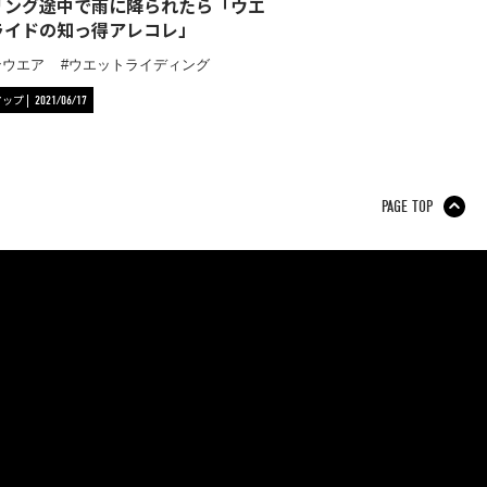
リング途中で雨に降られたら「ウエ
ライドの知っ得アレコレ」
ンウエア
ウエットライディング
アップ
2021/06/17
PAGE TOP