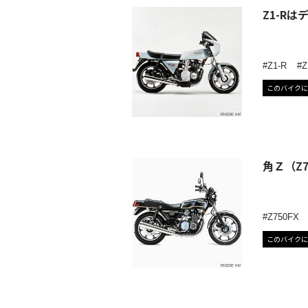
Z1-R
Z1-R
Z
このバイクに
角Ｚ（Z7
Z750FX
このバイクに