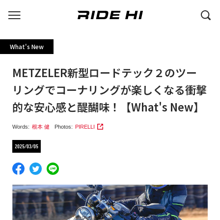
What's New
METZELER新型ロードテック２のツー
リングでコーナリングが楽しくなる衝撃
的な安心感と醍醐味！【What's New】
Words:
根本 健
Photos:
PIRELLI
2025/03/05