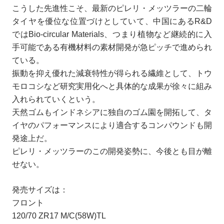
こうした先進性こそ、最新のピレリ・メッツラーの二輪
タイヤを優位な位置づけとしていて、中国にあるR&D
ではBio-circular Materials、つまり植物など継続的に入
手可能である有機材料の素材開発が急ピッチで進められ
ている。
振動を抑え優れた減衰特性が得られる繊維として、トウ
モロコシなど研究実用化へと具体的な成果が徐々に組み
入れられていくという。
天然ゴムもインドネシアに独自のゴム園を開拓して、タ
イヤのパフォーマンスにより適合するコンパウンドも開
発途上だ。
ピレリ・メッツラーのこの開発姿勢に、今後とも目が離
せない。
発売サイズは：
フロント
120/70 ZR17 M/C(58W)TL