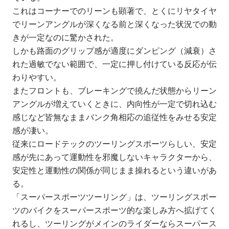
これはコーナーでのリーンも顕著で、とくにリヤタイヤ
でリーンアングルが深くなる前と深くなった状況での動
きが一定なのに驚かされた。
しかも路面のグリップ感が適度にダンピング（減衰）さ
れた過敏でない範囲で、一定に押し付けている反応が伝
わりやすい。
またフロントも、ブレーキングで撓んだ状態からリーン
アングルが増えていくときに、内向性が一定で切れ込む
感じなど皆無なままバンク角相応の追従性をみせる安定
感が凄い。
従来にロードテックのツーリングスポーツらしい、安定
感が先にあって運動性を邪魔しないキャラクターから、
安定性と運動性の関係が同じまま操れるという違いがあ
る。
「スーパースポーツツーリング」は、ツーリングスポー
ツのバイクをスーパースポーツ的な楽しみ方へ拡げてく
れるし、ツーリングがメインのライダーならスーパース