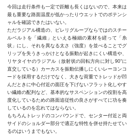
今回は走行条件も一定で距離も長くはないので、本来は
最も重要な路面温度が低かったりウエットでのポテンシ
ャルを確認できたはいない。
ただラジアル構造の、ピレリグループならではのスチー
ルベルトを「繊維」といえる極細の素材を縒って「糸
状」にし、それを異なる太さ（強度）を並べることでグ
リップを失うきっかけとなる振動が起きにくい構造や、
リヤタイヤのラジアル（放射状の回転方向に対し90°に
直交している）カーカスを振動伝播しにくいレーヨンコ
ードを採用するだけでなく、大きな荷重でトレッドが凹
んだときに中心付近の面圧を下げないフラット化しやす
い繊維の配列など、基本的なサスペンションの役割を高
度化しているための路面追従性の良さがすべてに功を奏
しているのを忘れてはならない。
もちろんトレッドのコンパウンドで、センター付近と両
サイドのショルダー部分で適正な特性を併せ持たせてい
るのはいうまでもない。