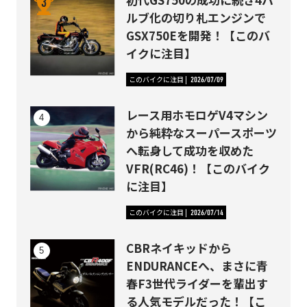
ルブ化の切り札エンジンで
GSX750Eを開発！【このバ
イクに注目】
このバイクに注目
2026/07/09
レース用ホモロゲV4マシン
から純粋なスーパースポーツ
へ転身して成功を収めた
VFR(RC46)！【このバイク
に注目】
このバイクに注目
2026/07/14
CBRネイキッドから
ENDURANCEへ、まさに青
春F3世代ライダーを輩出す
る人気モデルだった！【こ