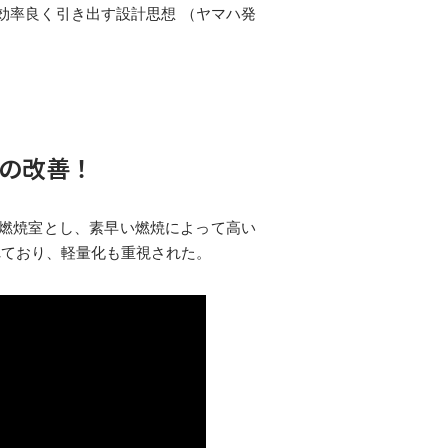
効率良く引き出す設計思想 （ヤマハ発
%の改善！
トな燃焼室とし、素早い燃焼によって高い
れており、軽量化も重視された。