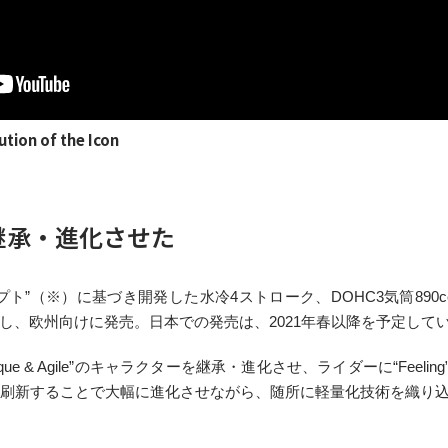
tion of the Icon
継承・進化させた
ト”（※）に基づき開発した水冷4ストローク、DOHC3気筒890
ンジし、欧州向けに発売。日本での発売は、2021年春以降を予定して
ue & Agile”のキャラクターを継承・進化させ、ライダーに“Feeling”を
刷新することで大幅に進化させながら、随所に軽量化技術を織り込み