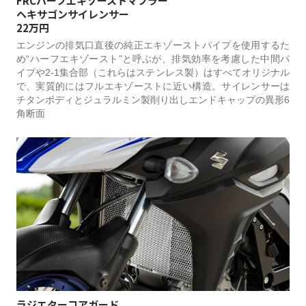
FRCハーフエキゾーストマフラー
ヘキサゴンサイレンサー
22万円
エンジンの排気口直後の純正エキゾーストパイプを使用するた
め“ハーフエキゾースト”と呼ぶが、排気効率を考慮した中間パ
イプや2-1集合部（これらはステンレス製）はすべてオリジナル
で、実質的にはフルエキゾーストに近い構造。サイレンサーは
チタンボディとジュラルミン製削り出しエンドキャップの異形6
角断面
ラジエターコアガード