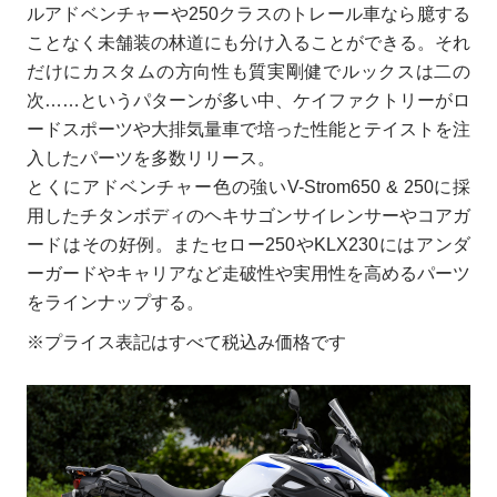
ルアドベンチャーや250クラスのトレール車なら臆する
ことなく未舗装の林道にも分け入ることができる。それ
だけにカスタムの方向性も質実剛健でルックスは二の
次……というパターンが多い中、ケイファクトリーがロ
ードスポーツや大排気量車で培った性能とテイストを注
入したパーツを多数リリース。
とくにアドベンチャー色の強いV-Strom650 & 250に採
用したチタンボディのヘキサゴンサイレンサーやコアガ
ードはその好例。またセロー250やKLX230にはアンダ
ーガードやキャリアなど走破性や実用性を高めるパーツ
をラインナップする。
※プライス表記はすべて税込み価格です