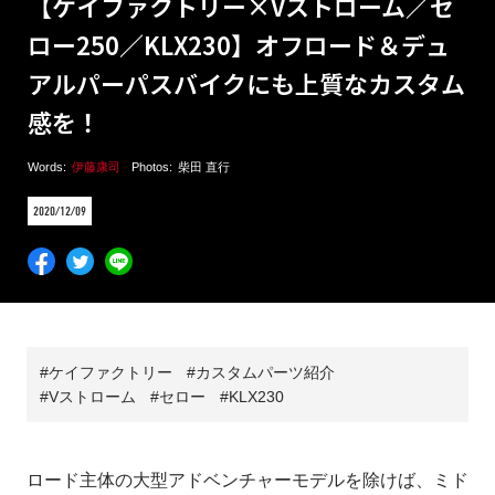
【ケイファクトリー×Vストローム／セ
ロー250／KLX230】オフロード＆デュ
アルパーパスバイクにも上質なカスタム
感を！
Words:
伊藤康司
Photos:
柴田 直行
2020/12/09
ケイファクトリー
カスタムパーツ紹介
Vストローム
セロー
KLX230
ロード主体の大型アドベンチャーモデルを除けば、ミド