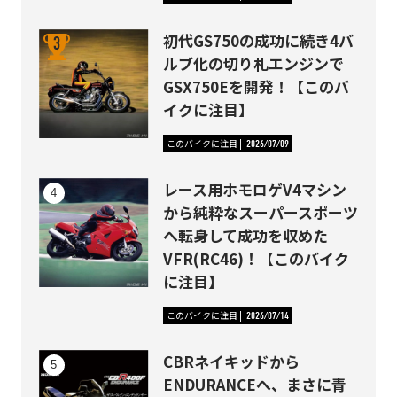
初代GS750の成功に続き4バ
ルブ化の切り札エンジンで
GSX750Eを開発！【このバ
イクに注目】
このバイクに注目
2026/07/09
レース用ホモロゲV4マシン
から純粋なスーパースポーツ
へ転身して成功を収めた
VFR(RC46)！【このバイク
に注目】
このバイクに注目
2026/07/14
CBRネイキッドから
ENDURANCEへ、まさに青