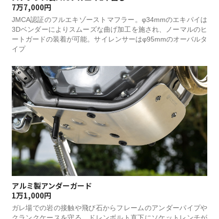
7万7,000円
JMCA認証のフルエキゾーストマフラー。φ34mmのエキパイは
3Dベンダーによりスムーズな曲げ加工を施され、ノーマルのヒ
ートガードの装着が可能。サイレンサーはφ95mmのオーバルタ
イプ
アルミ製アンダーガード
1万1,000円
ガレ場での岩の接触や飛び石からフレームのアンダーパイプや
クランクケースを守る。ドレンボルト直下にソケットレンチが