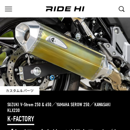
カスタム＆パーツ
SUZUKI V-Strom 250 & 650／YAMAHA SEROW 250／KAWASAKI
KLX230
K-FACTORY