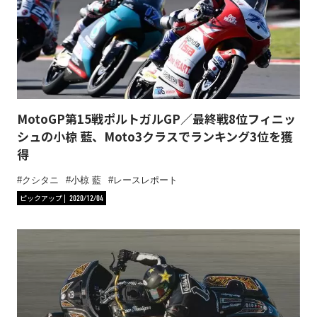
MotoGP第15戦ポルトガルGP／最終戦8位フィニッ
シュの小椋 藍、Moto3クラスでランキング3位を獲
得
クシタニ
小椋 藍
レースレポート
ピックアップ
2020/12/04