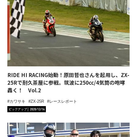
RIDE HI RACING始動！原田哲也さんを起用し、ZX-
25Rで耐久茶屋に参戦。筑波に250cc/4気筒の咆哮
轟く！ Vol.2
カワサキ
ZX-25R
レースレポート
ピックアップ
2020/12/14