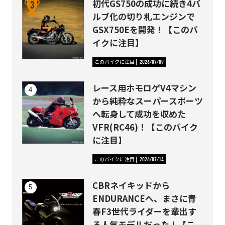
初代GS750の成功に続き4バ
ルブ化の切り札エンジンで
GSX750Eを開発！【このバ
イクに注目】
このバイクに注目
2026/07/09
レース用ホモロゲV4マシン
から純粋なスーパースポーツ
へ転身して成功を収めた
VFR(RC46)！【このバイク
に注目】
このバイクに注目
2026/07/14
CBRネイキッドから
ENDURANCEへ、まさに青
春F3世代ライダーを輩出す
る人気モデルだった！【こ