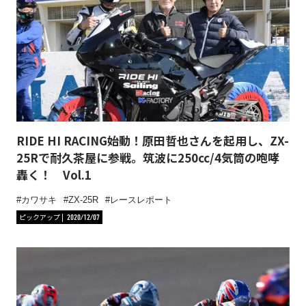
RIDE HI RACING始動！原田哲也さんを起用し、ZX-
25Rで耐久茶屋に参戦。筑波に250cc/4気筒の咆哮
轟く！ Vol.1
カワサキ
ZX-25R
レースレポート
ピックアップ
2020/12/07