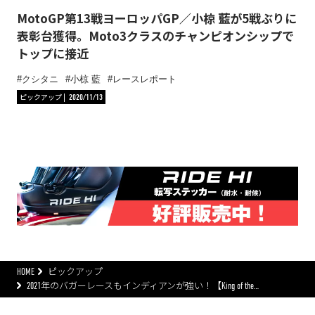
MotoGP第13戦ヨーロッパGP／小椋 藍が5戦ぶりに
表彰台獲得。Moto3クラスのチャンピオンシップで
トップに接近
クシタニ
小椋 藍
レースレポート
ピックアップ
2020/11/13
HOME
ピックアップ
2021年のバガーレースもインディアンが強い！【King of the…