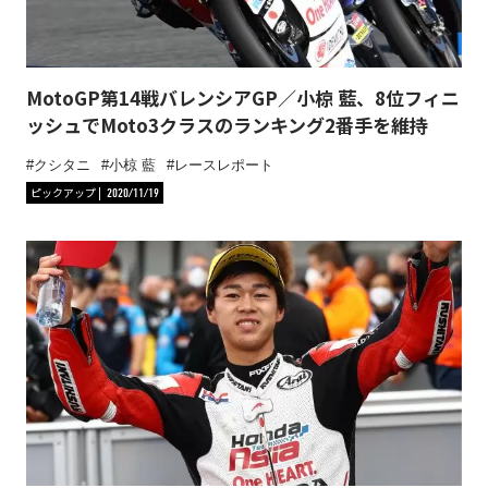
MotoGP第14戦バレンシアGP／小椋 藍、8位フィニ
ッシュでMoto3クラスのランキング2番手を維持
クシタニ
小椋 藍
レースレポート
ピックアップ
2020/11/19