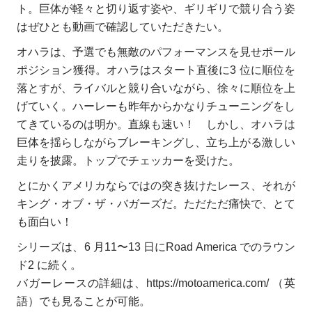
ト。巨体が軽々と切り返す姿や、ギリギリで競り合う姿
はぜひとも動画で確認していただきたい。
オハラは、予選でも無敵のパフォーマンスを見せポール
ポジション獲得。オハラはスタート直後に3 位に順位を
落とすが、ライバルと競り合いながら、徐々に順位を上
げていく。ハーレーも昨年からかなりチューニングをし
てきているのは明か。直線も速い！ しかし、オハラは
巨体を揺らしながらブレーキングし、立ち上がる激しい
走りを披露。トップでチェッカーを受けた。
とにかくアメリカならではの突き抜けたレース、それが
キング・オブ・ザ・バガーズだ。ただただ痛快で、とて
も面白い！
シリーズは、6 月11〜13 日にRoad America でのラウン
ド2 に続く。
バガーレースの詳細は、https://motoamerica.com/ （英
語）でも見ることが可能。