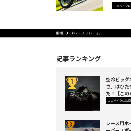
このバイクに
HOME
#ハリスフレーム
記事ランキング
空冷ビッグネ
さ」はひた
た！【この
このバイクに注目
レース用ホ
ーパースポ