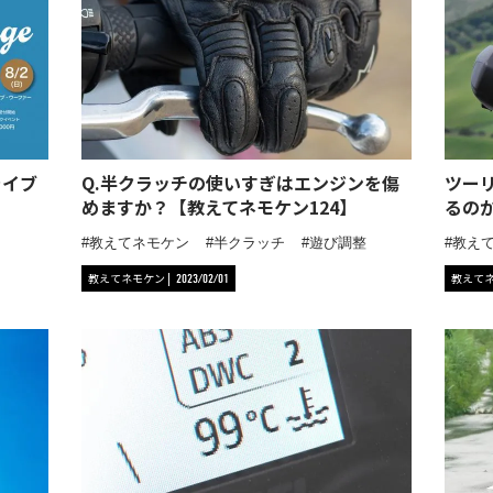
ライブ
Q.半クラッチの使いすぎはエンジンを傷
ツー
めますか？【教えてネモケン124】
るの
教えてネモケン
半クラッチ
遊び調整
教え
教えてネモケン
教えて
2023/02/01