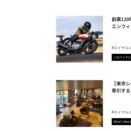
創業12
エンフィー
ロイヤル
このバイクに
【東京シ
牽引する
ロイヤル
What's New