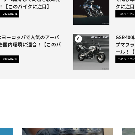
46)！【このバイクに注目】
クに注目
このバイク
2026/07/14
1はヨーロッパで人気のアーバ
GSR4
を国内環境に適合！【このバ
プマフラ
】
ール！【
このバイク
2026/07/17