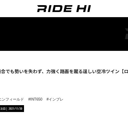
5適合でも勢いを失わず、力強く路面を蹴る逞しい空冷ツイン【ロイヤ
エンフィールド
INT650
インプレ
注目
2021/11/30