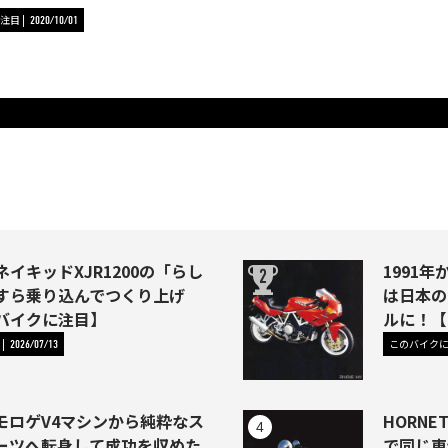
注目
2020/10/01
イキッドXJR1200の「らし
1991年か
すら乗り込んでつくり上げ
は日本の
バイクに注目】
ルに！【
このバイク
2026/07/13
モロゲV4マシンから純粋なス
HORNE
ーツへ転身して成功を収めた
で同じ車