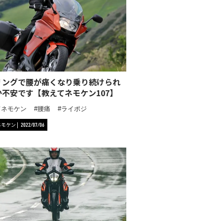
リングで腰が痛くなり乗り続けられ
か不安です【教えてネモケン107】
てネモケン
腰痛
ライポジ
ネモケン
2022/07/06